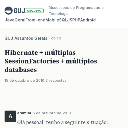
Discussoes de Programacao e
ARQUIVO
Tecnologia
Java
Geral
Front‑end
Mobile
SQL
JS
PHP
Android
GUJ
/
Assuntos Gerais
/
Topico
Hibernate + múltiplas
SessionFactories + múltiplos
databases
15 de outubro de 2010
2 respostas
aramim
15 de outubro de 2010
A
Olá pessoal, tenho a seguinte situação: