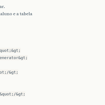
ar.
aluno e a tabela
quot;&gt;
enerator&gt;
ot;/&gt;
&quot;/&gt;