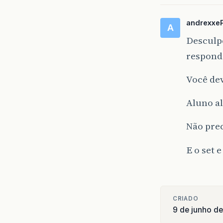
andrexxe
A
Desculpe
respond
Você dev
Aluno a
Não prec
E o set e
CRIADO
9 de junho d