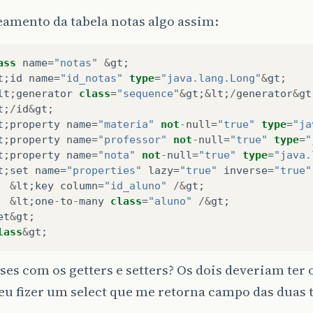
amento da tabela notas algo assim:
ass
name
=
"notas"
&
gt
;
t
;
id
name
=
"id_notas"
type
=
"java.lang.Long"
&
gt
;
lt
;
generator
class
=
"sequence"
&
gt
;
&
lt
;
/
generator
&
gt
t
;
/
id
&
gt
;
t
;
property
name
=
"materia"
not
-
null
=
"true"
type
=
"ja
t
;
property
name
=
"professor"
not
-
null
=
"true"
type
=
"
t
;
property
name
=
"nota"
not
-
null
=
"true"
type
=
"java.
t
;
set
name
=
"properties"
lazy
=
"true"
inverse
=
"true"
&
lt
;
key
column
=
"id_aluno"
/&
gt
;
&
lt
;
one
-
to
-
many
class
=
"aluno"
/&
gt
;
et
&
gt
;
lass
&
gt
;
sses com os getters e setters? Os dois deveriam ter
u fizer um select que me retorna campo das duas 