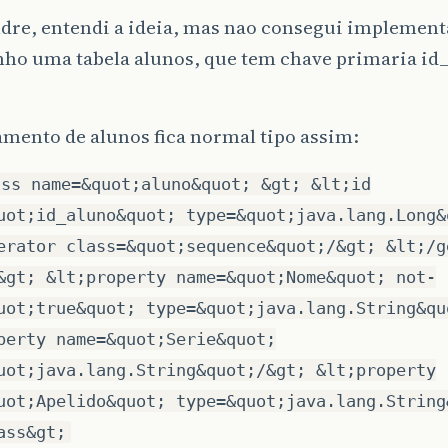
dre, entendi a ideia, mas nao consegui implement
nho uma tabela alunos, que tem chave primaria id_
mento de alunos fica normal tipo assim:
ass name=&quot;aluno&quot; &gt; &lt;id
uot;id_aluno&quot; type=&quot;java.lang.Long&
erator class=&quot;sequence&quot;/&gt; &lt;/g
&gt; &lt;property name=&quot;Nome&quot; not-
uot;true&quot; type=&quot;java.lang.String&qu
perty name=&quot;Serie&quot;
uot;java.lang.String&quot;/&gt; &lt;property
uot;Apelido&quot; type=&quot;java.lang.String
ass&gt;