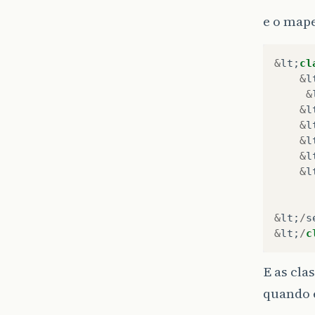
e o mape
&
lt
;
cl
&
l
&
&
l
&
l
&
l
&
l
&
l
&
lt
;
/
s
&
lt
;
/
c
E as cla
quando e