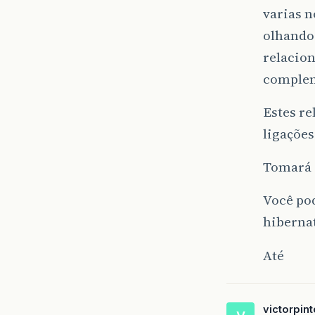
varias 
olhando
relacio
complem
Estes re
ligações
Tomará 
Você po
hiberna
Até
victorpin