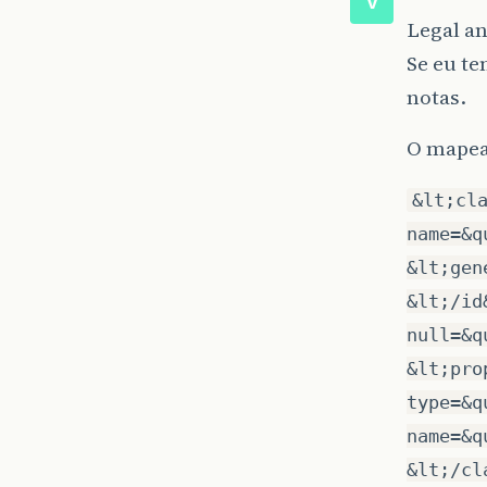
V
Legal an
Se eu te
notas.
O mapea
&lt;cl
name=&q
&lt;gen
&lt;/id
null=&q
&lt;pro
type=&q
name=&q
&lt;/cl