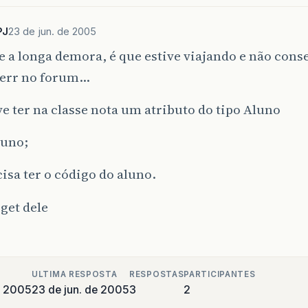
PJ
23 de jun. de 2005
 a longa demora, é que estive viajando e não cons
err no forum…
e ter na classe nota um atributo do tipo Aluno
luno;
isa ter o código do aluno.
 get dele
ULTIMA RESPOSTA
RESPOSTAS
PARTICIPANTES
e 2005
23 de jun. de 2005
3
2