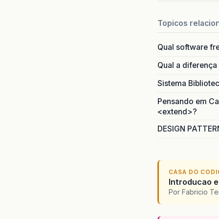
Topicos relacio
Qual software fr
Qual a diferença
Sistema Bibliote
Pensando em Caso
<extend>?
DESIGN PATTERN
CASA DO COD
Introducao e
Por Fabricio T