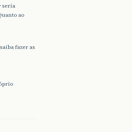
 seria
Quanto ao
saiba fazer as
óprio