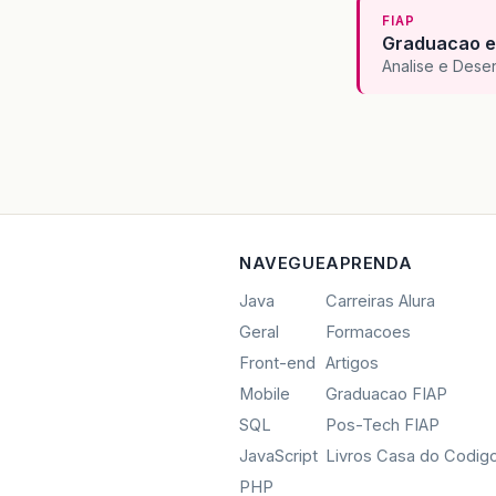
FIAP
Graduacao e
Analise e Dese
NAVEGUE
APRENDA
Java
Carreiras Alura
Geral
Formacoes
Front-end
Artigos
Mobile
Graduacao FIAP
SQL
Pos-Tech FIAP
JavaScript
Livros Casa do Codig
PHP