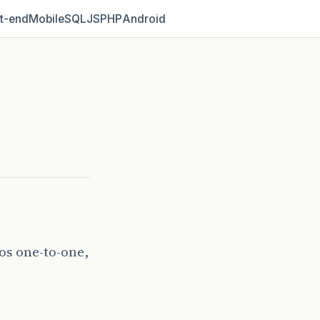
t‑end
Mobile
SQL
JS
PHP
Android
os one-to-one,