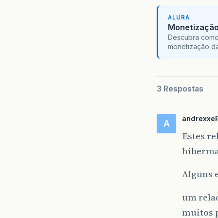
ALURA
Monetização 
Descubra como 
monetização da
3 Respostas
andrexxe
A
Estes re
hiberma
Alguns 
um rela
muitos p