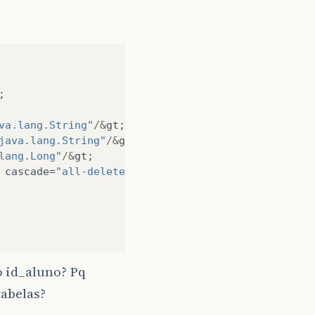
;
va.lang.String"
/&
gt
;
java.lang.String"
/&
gt
;
lang.Long"
/&
gt
;
cascade
=
"all-delete-orphan"
&
gt
;
 o id_aluno? Pq
tabelas?