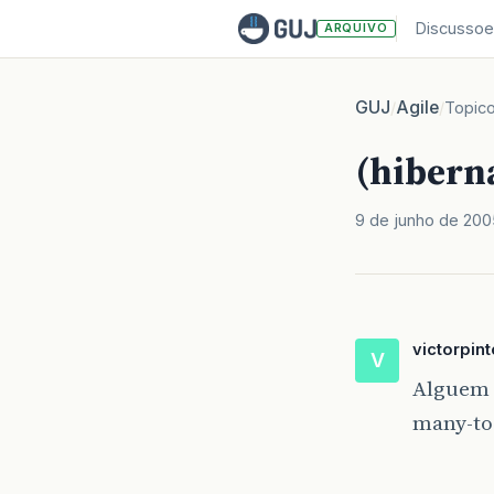
Discussoe
ARQUIVO
GUJ
Agile
/
/
Topic
(hibern
9 de junho de 200
victorpin
V
Alguem 
many-to