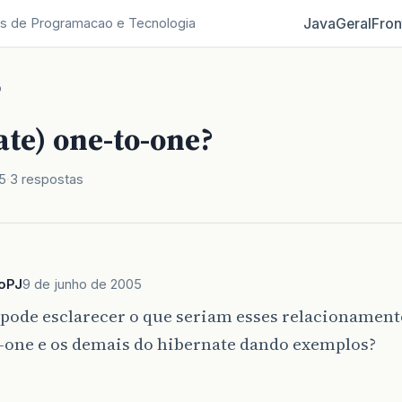
Java
Geral
Fron
s de Programacao e Tecnologia
o
ate) one-to-one?
5
3 respostas
toPJ
9 de junho de 2005
pode esclarecer o que seriam esses relacionament
-one e os demais do hibernate dando exemplos?