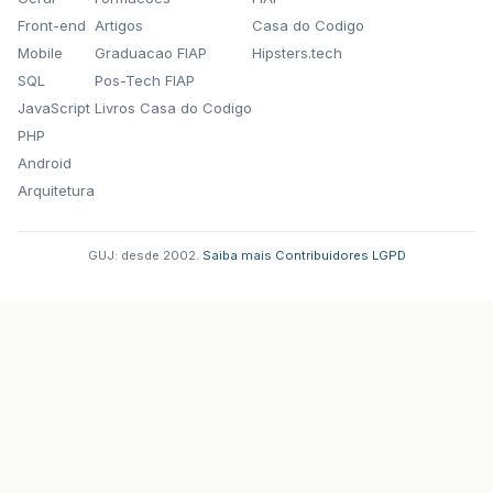
Front-end
Artigos
Casa do Codigo
Mobile
Graduacao FIAP
Hipsters.tech
SQL
Pos-Tech FIAP
JavaScript
Livros Casa do Codigo
PHP
Android
Arquitetura
GUJ: desde 2002.
·
Saiba mais
·
Contribuidores
·
LGPD