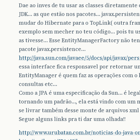
Dae ao inves de tu usar as classes diretamente
JDK… as que estão nos pacotes… javax.persisten
mudar do Hibernate para o TopLink( outra fra
exemplo sem mecher no teu código… pois tu uso
as tivesse… Esse EntityManagerFactory não ten
pacote javax.persistence…
http://java.sun.com/javaee/5/docs/api/javax/pe
essa interface fica responsavel por retornar u
EntityManager é quem faz as operações com o 
consultas etc…
Como a JPA é uma especificação da Sun… é legal 
tornando um padrão…, ela está vindo com um m
se livrar também desse monte de arquivos xml
Segue alguns links pra ti dar uma olhada!!
http://www.urubatan.com.br/noticias-do-java-on