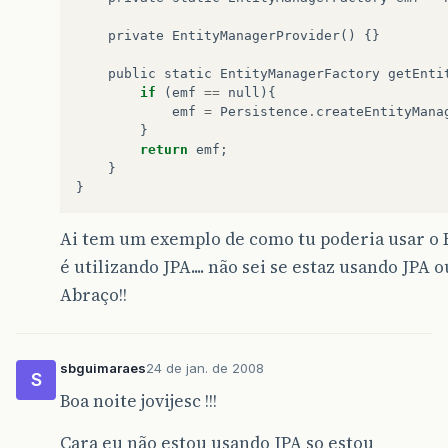
private
EntityManagerProvider
()
{}
public
static
EntityManagerFactory
getEnti
if
(
emf
==
null
){
emf
=
Persistence
.
createEntityMana
}
return
emf
;
}
}
Ai tem um exemplo de como tu poderia usar o 
é utilizando JPA.... não sei se estaz usando JPA 
Abraço!!
sbguimaraes
24 de jan. de 2008
S
Boa noite jovijesc !!!
Cara eu não estou usando JPA so estou