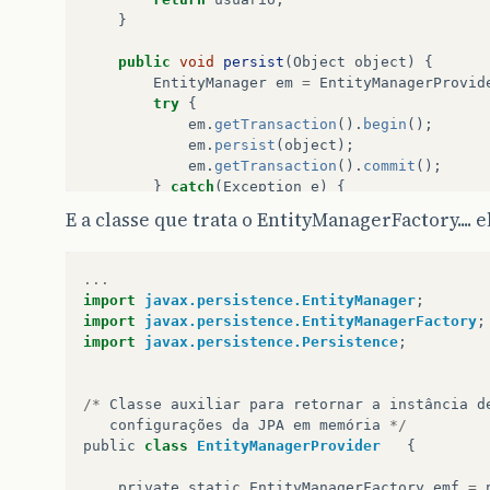
}
public
void
persist
(
Object
object
)
{
EntityManager
em
=
EntityManagerProvid
try
{
em
.
getTransaction
().
begin
();
em
.
persist
(
object
);
em
.
getTransaction
().
commit
();
}
catch
(
Exception
e
)
{
Logger
.
getLogger
(
getClass
().
getNam
E a classe que trata o EntityManagerFactory.... e
em
.
getTransaction
().
rollback
();
}
finally
{
em
.
close
();
...
}
import
javax.persistence.EntityManager
;
}
import
javax.persistence.EntityManagerFactory
;
import
javax.persistence.Persistence
;
}
/*
Classe
auxiliar
para
retornar
a
instância
d
configurações
da
JPA
em
memória
*/
public
class
EntityManagerProvider
{
private
static
EntityManagerFactory
emf
=