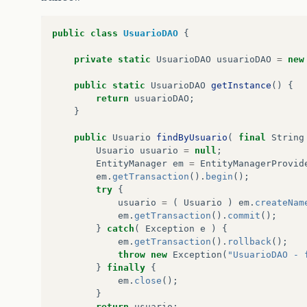
public
class
UsuarioDAO
{
private
static
UsuarioDAO
usuarioDAO
=
new
public
static
UsuarioDAO
getInstance
()
{
return
usuarioDAO
;
}
public
Usuario
findByUsuario
(
final
String
Usuario
usuario
=
null
;
EntityManager
em
=
EntityManagerProvid
em
.
getTransaction
().
begin
();
try
{
usuario
=
(
Usuario
)
em
.
createNam
em
.
getTransaction
().
commit
();
}
catch
(
Exception
e
)
{
em
.
getTransaction
().
rollback
();
throw
new
Exception
(
"UsuarioDAO - 
}
finally
{
em
.
close
();
}
return
usuario
;