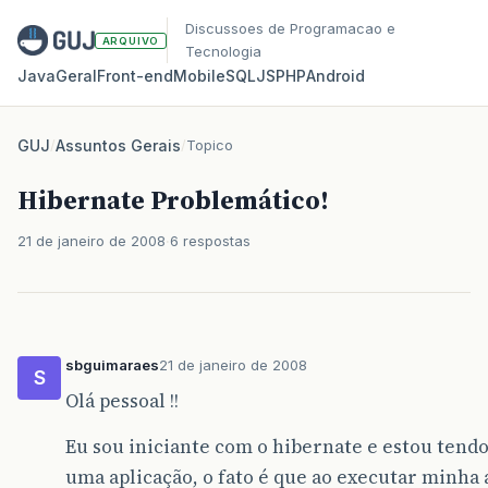
Discussoes de Programacao e
ARQUIVO
Tecnologia
Java
Geral
Front‑end
Mobile
SQL
JS
PHP
Android
GUJ
/
Assuntos Gerais
/
Topico
Hibernate Problemático!
21 de janeiro de 2008
6 respostas
sbguimaraes
21 de janeiro de 2008
S
Olá pessoal !!
Eu sou iniciante com o hibernate e estou ten
uma aplicação, o fato é que ao executar minha 