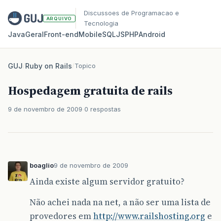
Discussoes de Programacao e
ARQUIVO
Tecnologia
Java
Geral
Front‑end
Mobile
SQL
JS
PHP
Android
GUJ
/
Ruby on Rails
/
Topico
Hospedagem gratuita de rails
9 de novembro de 2009
0 respostas
boaglio
9 de novembro de 2009
Ainda existe algum servidor gratuito?
Não achei nada na net, a não ser uma lista de
provedores em
http://www.railshosting.org
e