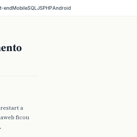
t‑end
Mobile
SQL
JS
PHP
Android
mento
restart a
aweb ficou
…