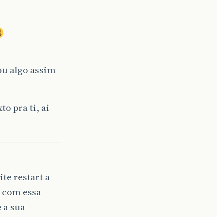
ou algo assim
o pra ti, ai
te restart a
e com essa
 a sua