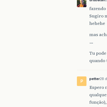
fazendo 
Sugiro m
hehehe
mas acho
…
Tu pode 
quando t
petter
28 d
P
Espero 
qualque
função),