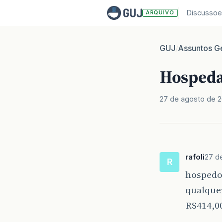
Discussoe
ARQUIVO
GUJ
Assuntos Ge
/
Hospeda
27 de agosto de 
rafoli
27 d
R
hospedo 
qualque
R$414,0