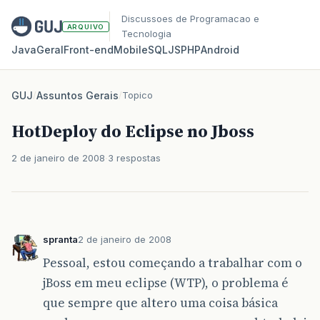
Discussoes de Programacao e
ARQUIVO
Tecnologia
Java
Geral
Front‑end
Mobile
SQL
JS
PHP
Android
GUJ
/
Assuntos Gerais
/
Topico
HotDeploy do Eclipse no Jboss
2 de janeiro de 2008
3 respostas
spranta
2 de janeiro de 2008
Pessoal, estou começando a trabalhar com o
jBoss em meu eclipse (WTP), o problema é
que sempre que altero uma coisa básica