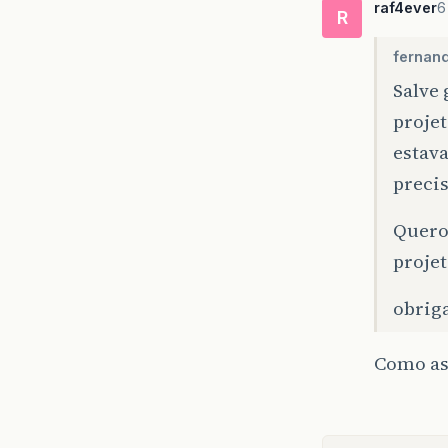
raf4ever
6
R
fernan
Salve
projet
estav
precis
Quero 
projet
obrig
Como ass