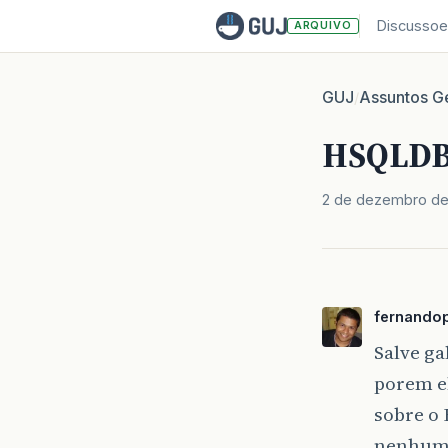
Discussoe
ARQUIVO
GUJ
Assuntos Ge
/
HSQLDB,
2 de dezembro de
fernando
Salve g
porem el
sobre o
nenhum p