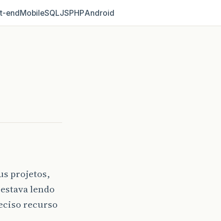
t‑end
Mobile
SQL
JS
PHP
Android
s projetos,
 estava lendo
eciso recurso