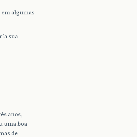
to em algumas
ria sua
rês anos,
ou uma boa
emas de