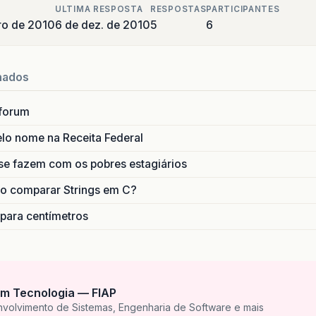
ULTIMA RESPOSTA
RESPOSTAS
PARTICIPANTES
ro de 2010
6 de dez. de 2010
5
6
nados
forum
lo nome na Receita Federal
se fazem com os pobres estagiários
o comparar Strings em C?
 para centímetros
m Tecnologia — FIAP
nvolvimento de Sistemas, Engenharia de Software e mais