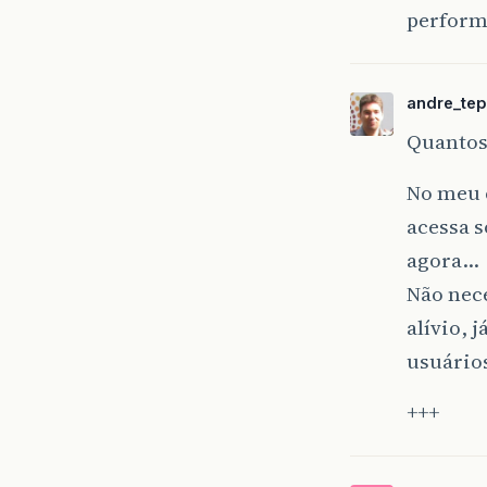
perform
andre_te
Quantos 
No meu c
acessa 
agora…
Não nece
alívio, 
usuário
+++