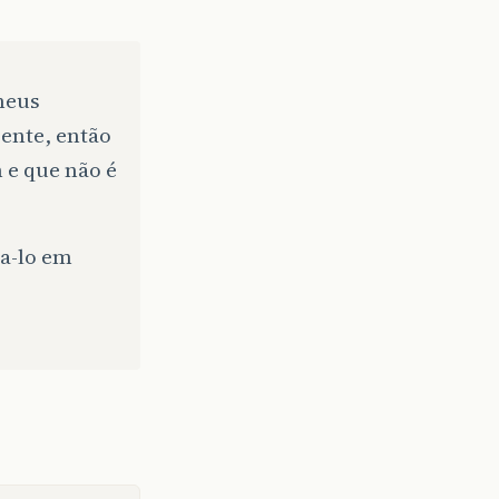
meus
iente, então
 e que não é
sa-lo em