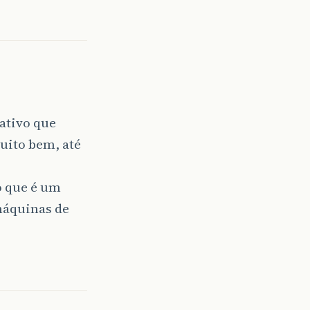
cativo que
uito bem, até
o que é um
 máquinas de