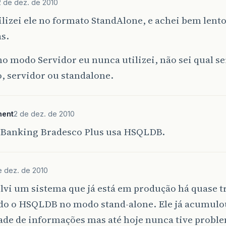
2 de dez. de 2010
ilizei ele no formato StandAlone, e achei bem len
s.
 modo Servidor eu nunca utilizei, não sei qual se
, servidor ou standalone.
ment
2 de dez. de 2010
e Banking Bradesco Plus usa HSQLDB.
e dez. de 2010
vi um sistema que já está em produção há quase t
ndo o HSQLDB no modo stand-alone. Ele já acumul
ade de informações mas até hoje nunca tive probl