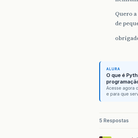
Quero a 
de pequ
obrigad
ALURA
O que é Pyth
programaçã
Acesse agora o
e para que serv
5 Respostas