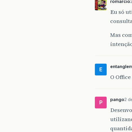
romarcio
Eu só ut
consulta
Mas como
intenção
entangle
E
O Offic
pango
2 d
P
Desenvol
utiliza
quantid