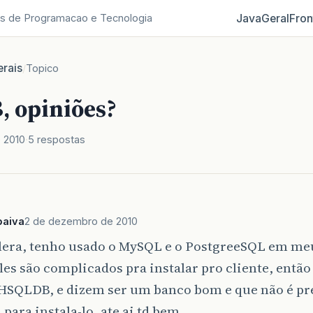
Java
Geral
Fron
s de Programacao e Tecnologia
rais
/
Topico
 opiniões?
 2010
5 respostas
paiva
2 de dezembro de 2010
alera, tenho usado o MySQL e o PostgreeSQL em meu
es são complicados pra instalar pro cliente, então
 HSQLDB, e dizem ser um banco bom e que não é pr
ara instala-lo, ate ai td bem.