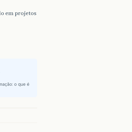
lo em projetos
e
amação: o que é