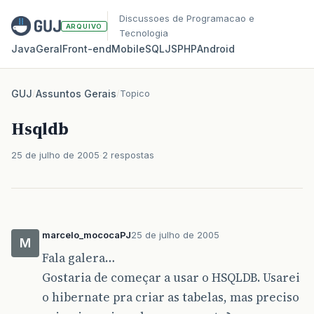
Discussoes de Programacao e
ARQUIVO
Tecnologia
Java
Geral
Front‑end
Mobile
SQL
JS
PHP
Android
GUJ
/
Assuntos Gerais
/
Topico
Hsqldb
25 de julho de 2005
2 respostas
marcelo_mococaPJ
25 de julho de 2005
M
Fala galera…
Gostaria de começar a usar o HSQLDB. Usarei
o hibernate pra criar as tabelas, mas preciso