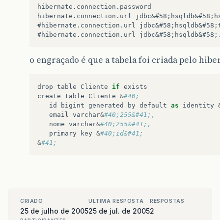
hibernate.connection.password

hibernate.connection.url jdbc&#58;hsqldb&#58;hs
#hibernate.connection.url jdbc&#58;hsqldb&#58;t
o engraçado é que a tabela foi criada pelo hibe
drop
table
Cliente
if
exists
create
table
Cliente
&
#40;
id
bigint
generated
by
default
as
identity
email
varchar
&
#40;255&#41;,
nome
varchar
&
#40;255&#41;,
primary
key
&
#40;id&#41;
&
#41;
CRIADO
ULTIMA RESPOSTA
RESPOSTAS
25 de julho de 2005
25 de jul. de 2005
2