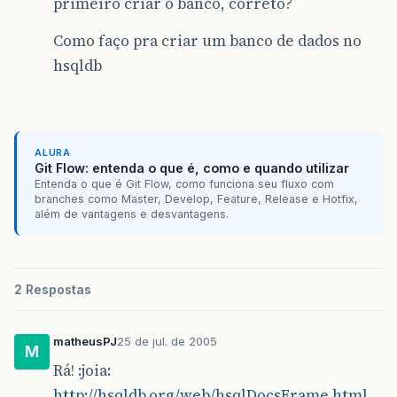
primeiro criar o banco, correto?
Como faço pra criar um banco de dados no
hsqldb
ALURA
Git Flow: entenda o que é, como e quando utilizar
Entenda o que é Git Flow, como funciona seu fluxo com
branches como Master, Develop, Feature, Release e Hotfix,
além de vantagens e desvantagens.
2 Respostas
matheusPJ
25 de jul. de 2005
M
Rá! :joia:
http://hsqldb.org/web/hsqlDocsFrame.html