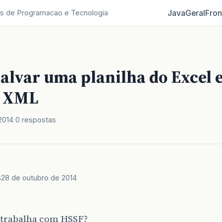
Java
Geral
Fron
s de Programacao e Tecnologia
salvar uma planilha do Excel
o XML
2014
0 respostas
s
28 de outubro de 2014
trabalha com HSSF?