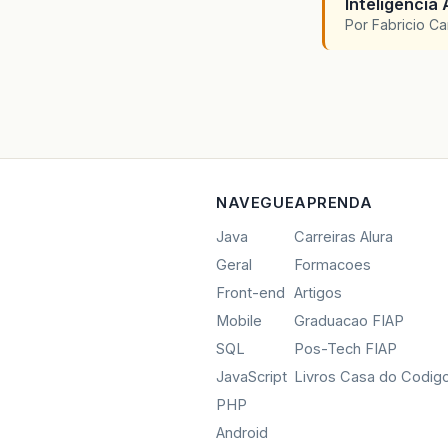
Inteligencia 
Por Fabricio C
NAVEGUE
APRENDA
Java
Carreiras Alura
Geral
Formacoes
Front-end
Artigos
Mobile
Graduacao FIAP
SQL
Pos-Tech FIAP
JavaScript
Livros Casa do Codig
PHP
Android