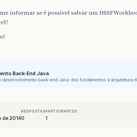
 me informar se é possível salvar um HSSFWorkbo
el?
o!
ento Back-End Java
m desenvolvimento back-end Java: dos fundamentos à arquitetura de
RESPOSTAS
PARTICIPANTES
o de 2014
0
1