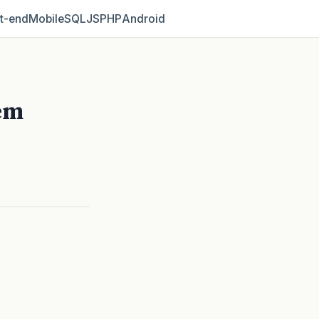
t‑end
Mobile
SQL
JS
PHP
Android
 em