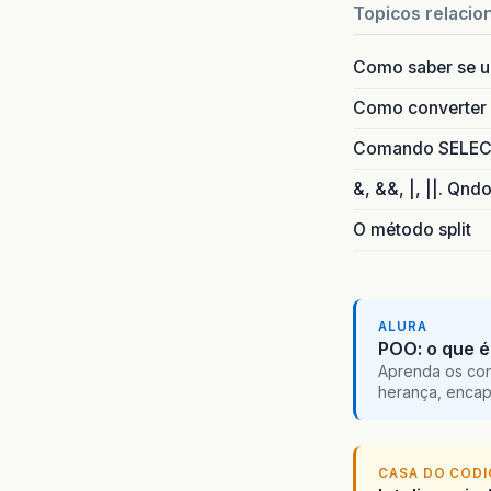
Topicos relacio
Como saber se 
Como converter i
Comando SELECT 
&, &&, |, ||. Qnd
O método split
ALURA
POO: o que é
Aprenda os con
herança, encap
CASA DO COD