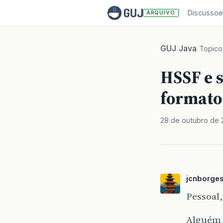
Discussoe
ARQUIVO
GUJ
Java
/
/
Topico
HSSF e 
format
28 de outubro de 
jcnborge
Pessoal,
Alguém 