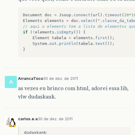
Document
doc
=
Jsoup
.
connect
(
url
).
timeout
(
20
*
1
Elements
elements
=
doc
.
select
(
".classe_da_tab
// aqui o elements tem a lista de elementos qu
if
(
!
elements
.
isEmpty
())
{
Element
tabela
=
elements
.
first
();
System
.
out
.
println
(
tabela
.
text
());
}
ArrancaToco
30 de dez. de 2011
A
as vezes eu brinco com html, adorei essa lib,
vlw dudaskank.
carlos.e.a
30 de dez. de 2011
dudaskank: