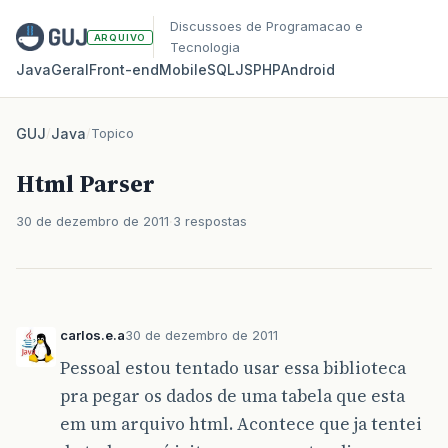
Discussoes de Programacao e
ARQUIVO
Tecnologia
Java
Geral
Front‑end
Mobile
SQL
JS
PHP
Android
GUJ
/
Java
/
Topico
Html Parser
30 de dezembro de 2011
3 respostas
carlos.e.a
30 de dezembro de 2011
Pessoal estou tentado usar essa biblioteca
pra pegar os dados de uma tabela que esta
em um arquivo html. Acontece que ja tentei