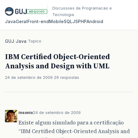
Discussoes de Programacao e
ARQUIVO
Tecnologia
Java
Geral
Front‑end
Mobile
SQL
JS
PHP
Android
GUJ
/
Java
/
Topico
IBM Certified Object-Oriented
Analysis and Design with UML
24 de setembro de 2009
29 respostas
insonix
24 de setembro de 2009
Existe algum simulado para a certificação
“IBM Certified Object-Oriented Analysis and