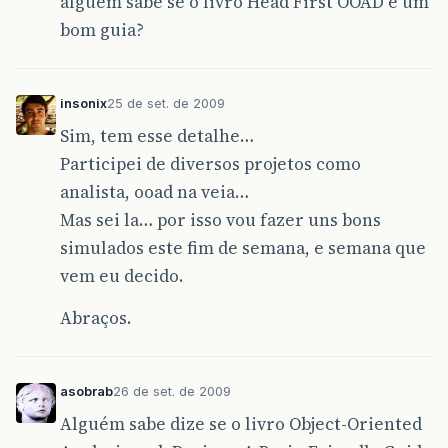
alguem sabe se o livro Head First OOAD é um
bom guia?
insonix
25 de set. de 2009
Sim, tem esse detalhe…
Participei de diversos projetos como
analista, ooad na veia…
Mas sei la… por isso vou fazer uns bons
simulados este fim de semana, e semana que
vem eu decido.
Abraços.
asobrab
26 de set. de 2009
Alguém sabe dize se o livro Object-Oriented