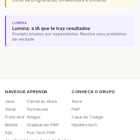
Livros de programacao, infraestrutura e inovacao
LUMINA
Lumina: a IA que te traz resultados
Prompts prontos por especialistas. Resolva seus problemas
de verdade.
NAVEGUE
APRENDA
CONHECA O GRUPO
Java
Carreiras Alura
Alura
Geral
Formacoes
FIAP
Front-end
Artigos
Casa do Codigo
Mobile
Graduacao FIAP
Hipsters.tech
SQL
Pos-Tech FIAP