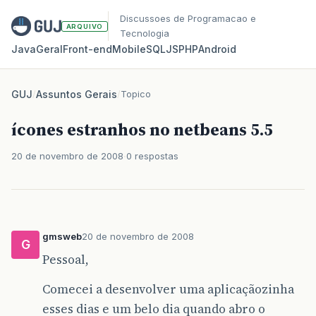
Discussoes de Programacao e
ARQUIVO
Tecnologia
Java
Geral
Front‑end
Mobile
SQL
JS
PHP
Android
GUJ
/
Assuntos Gerais
/
Topico
ícones estranhos no netbeans 5.5
20 de novembro de 2008
0 respostas
gmsweb
20 de novembro de 2008
G
Pessoal,
Comecei a desenvolver uma aplicaçãozinha
esses dias e um belo dia quando abro o