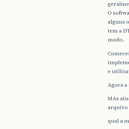
geralme
O softw
alguns 
tem a D
modo.
Comecei
impleme
e utiliz
Agora a 
MAs aind
arquivo 
qual a m