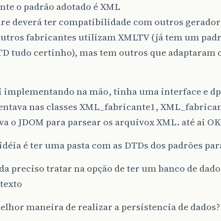
nte o padrão adotado é XML
are deverá ter compatibilidade com outros gerador
outros fabricantes utilizam XMLTV (já tem um padr
TD tudo certinho), mas tem outros que adaptaram o
 implementando na mão, tinha uma interface e dp
ntava nas classes XML_fabricante1, XML_fabrica
ava o JDOM para parsear os arquivox XML. até ai OK
idéia é ter uma pasta com as DTDs dos padrões para 
a preciso tratar na opção de ter um banco de dad
texto
elhor maneira de realizar a persistencia de dados?