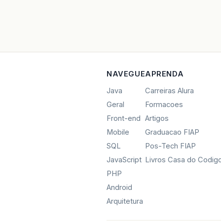
NAVEGUE
APRENDA
Java
Carreiras Alura
Geral
Formacoes
Front-end
Artigos
Mobile
Graduacao FIAP
SQL
Pos-Tech FIAP
JavaScript
Livros Casa do Codig
PHP
Android
Arquitetura