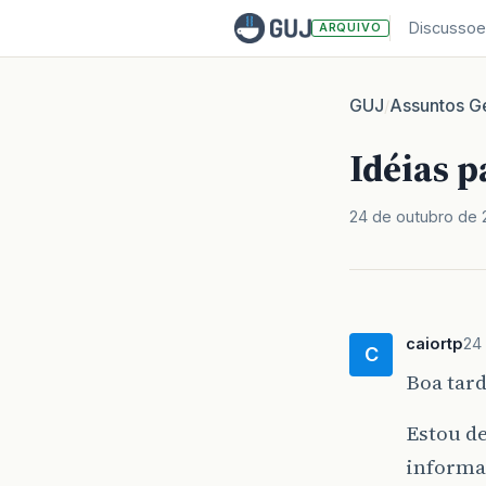
Discussoe
ARQUIVO
GUJ
Assuntos Ge
/
Idéias p
24 de outubro de
caiortp
24
C
Boa tard
Estou d
informa