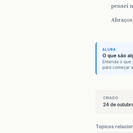
pensei n
Abraços
ALURA
O que são al
Entenda o que 
para começar 
CRIADO
24 de outubr
Topicos relacio