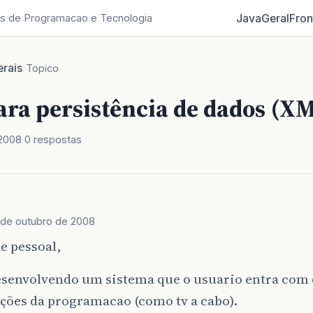
Java
Geral
Fron
s de Programacao e Tecnologia
rais
/
Topico
ara persistência de dados (XM
 2008
0 respostas
 de outubro de 2008
e pessoal,
esenvolvendo um sistema que o usuario entra com 
ções da programacao (como tv a cabo).