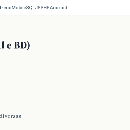
t‑end
Mobile
SQL
JS
PHP
Android
l e BD)
diversas