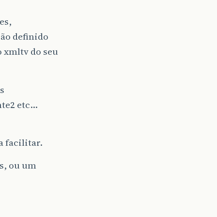
es,
ão definido
 xmltv do seu
s
nte2 etc…
facilitar.
os, ou um