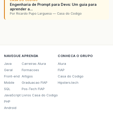
CASA DO CODIGO
Engenharia de Prompt para Devs: Um guia para
aprender a...
Por Ricardo Pupo Larguesa — Casa do Codigo
NAVEGUE
APRENDA
CONHECA O GRUPO
Java
Carreiras Alura
Alura
Geral
Formacoes
FIAP
Front-end
Artigos
Casa do Codigo
Mobile
Graduacao FIAP
Hipsters.tech
SQL
Pos-Tech FIAP
JavaScript
Livros Casa do Codigo
PHP
Android