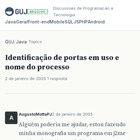
Discussoes de Programacao e
ARQUIVO
Tecnologia
Java
Geral
Front‑end
Mobile
SQL
JS
PHP
Android
GUJ
/
Java
/
Topico
Identificação de portas em uso e
nome do processo
2 de janeiro de 2005
1 resposta
AugustoMottaPJ
2 de janeiro de 2005
A
Alguém poderia me ajudar, estou fazendo
minha monografia um programa em j2me