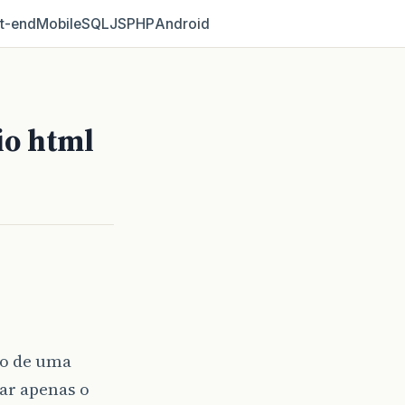
t‑end
Mobile
SQL
JS
PHP
Android
io html
io de uma
ar apenas o