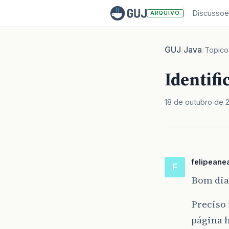
Discussoe
ARQUIVO
GUJ
Java
/
/
Topico
Identif
18 de outubro de 
felipeane
F
Bom dia 
Preciso 
página 