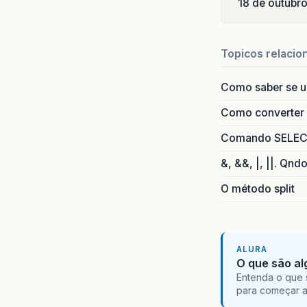
18 de outubr
Topicos relacio
Como saber se 
Como converter i
Comando SELECT 
&, &&, |, ||. Qnd
O método split
ALURA
O que são al
Entenda o que 
para começar 