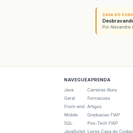
CASA DO COD
Desbravando 
Por Alexandre 
NAVEGUE
APRENDA
Java
Carreiras Alura
Geral
Formacoes
Front-end
Artigos
Mobile
Graduacao FIAP
SQL
Pos-Tech FIAP
JavaScript
Livros Casa do Codig