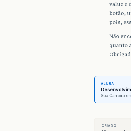
value e
botão, u
pois, es
Não enco
quanto a
Obrigad
ALURA
Desenvolvim
Sua Carreira e
CRIADO