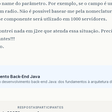
 o name do parâmetro. Por exemplo, se o campo é u
m radio. Não é possível basear-me pela nomeclatura
se componente será utlizado em 1000 servidores.
ntrei nada em j2ee que atenda essa situação. Preci
ntes!!!
o.
ento Back-End Java
m desenvolvimento back-end Java: dos fundamentos à arquitetura de
RESPOSTAS
PARTICIPANTES