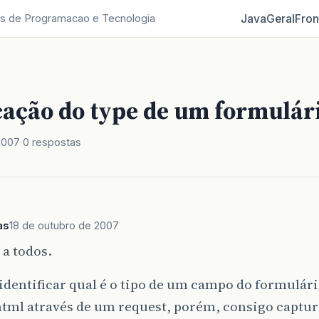
Java
Geral
Fron
s de Programacao e Tecnologia
icação do type de um formulár
2007
0 respostas
as
18 de outubro de 2007
a todos.
identificar qual é o tipo de um campo do formulár
html através de um request, porém, consigo captur