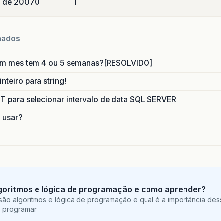
o de 2007
0
1
nados
um mes tem 4 ou 5 semanas?[RESOLVIDO]
nteiro para string!
para selecionar intervalo de data SQL SERVER
o usar?
goritmos e lógica de programação e como aprender?
são algoritmos e lógica de programação e qual é a importância des
a programar