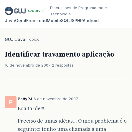
Discussoes de Programacao e
ARQUIVO
Tecnologia
Java
Geral
Front‑end
Mobile
SQL
JS
PHP
Android
GUJ
/
Java
/
Topico
Identificar travamento aplicação
16 de novembro de 2007
2 respostas
PattyPJ
16 de novembro de 2007
P
Boa tarde!!!
Preciso de umas idéias… O meu problema é o
seguinte: tenho uma chamada à uma