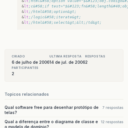
&
lt
;html&#58;option value="$&#123;obj.codigo&#
&
lt
;c&#58;if test="$&#123;fn&#58;length&#40;ob
&
lt
;/html&#58;option&gt;
&
lt
;/logic&#58;iterate&gt;
&
lt
;/html&#58;select&gt;&lt;/td&gt;
CRIADO
ULTIMA RESPOSTA
RESPOSTAS
6 de julho de 2006
14 de jul. de 2006
2
PARTICIPANTES
2
Topicos relacionados
Qual software free para desenhar protótipo de
7 respostas
telas?
Qual a diferença entre o diagrama de classe e
12 respostas
o modelo de domínio?