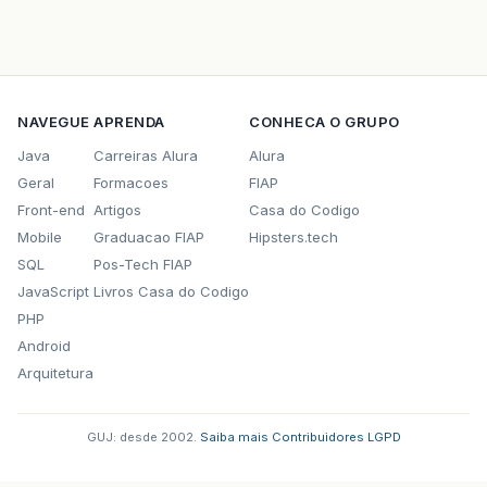
NAVEGUE
APRENDA
CONHECA O GRUPO
Java
Carreiras Alura
Alura
Geral
Formacoes
FIAP
Front-end
Artigos
Casa do Codigo
Mobile
Graduacao FIAP
Hipsters.tech
SQL
Pos-Tech FIAP
JavaScript
Livros Casa do Codigo
PHP
Android
Arquitetura
GUJ: desde 2002.
·
Saiba mais
·
Contribuidores
·
LGPD