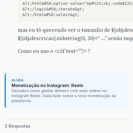
&lt;html&#58;option value="$&#123;obj.cod&#125
&lt;/logic&#58;iterate&gt;

mas eu tô querendo ver o tamanho de ${obj.des
${obj.descricao}.substring(0, 30)+" …" senão im
Como eu uso o <c:if test=""/> ?
ALURA
Monetização no Instagram: Reels
Descubra como ganhar dinheiro com seus vídeos no
Instagram Reels. Saiba tudo sobre a nova monetização da
plataforma
2 Respostas