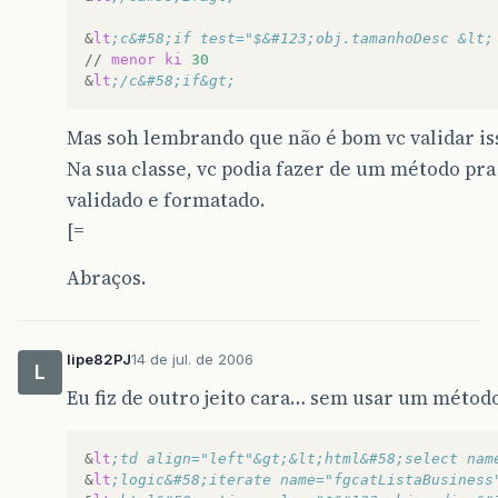
&
lt
;c&#58;if test="$&#123;obj.tamanhoDesc &lt;
//
menor
ki
30
&
lt
;/c&#58;if&gt;
Mas soh lembrando que não é bom vc validar iss
Na sua classe, vc podia fazer de um método pra 
validado e formatado.
[=
Abraços.
lipe82PJ
14 de jul. de 2006
L
Eu fiz de outro jeito cara… sem usar um método 
&
lt
;td align="left"&gt;&lt;html&#58;select nam
&
lt
;logic&#58;iterate name="fgcatListaBusiness