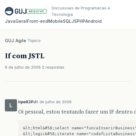
Discussoes de Programacao e
ARQUIVO
Tecnologia
Java
Geral
Front‑end
Mobile
SQL
JS
PHP
Android
GUJ
/
Agile
/
Topico
If com JSTL
6 de julho de 2006
2 respostas
lipe82PJ
6 de julho de 2006
L
Oi pessoal, estou tentando fazer um IF dentro
&lt;html&#58;select name="funcaInserirBusiness"
&lt;logic&#58;iterate name="codafListaBusiness"