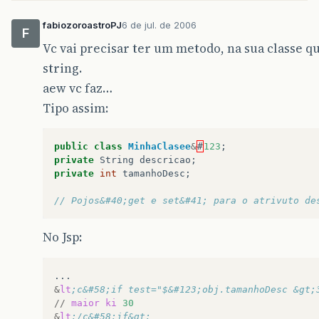
fabiozoroastroPJ
6 de jul. de 2006
F
Vc vai precisar ter um metodo, na sua classe 
string.
aew vc faz…
Tipo assim:
public
class
MinhaClasee
&
#
123
;
private
String
descricao
;
private
int
tamanhoDesc
;
// Pojos&#40;get e set&#41; para o atrivuto de
No Jsp:
&
lt
;c&#58;if test="$&#123;obj.tamanhoDesc &gt;
//
maior
ki
30
&
lt
;/c&#58;if&gt; 