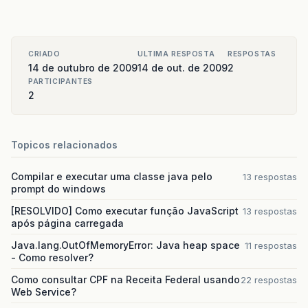
CRIADO
ULTIMA RESPOSTA
RESPOSTAS
14 de outubro de 2009
14 de out. de 2009
2
PARTICIPANTES
2
Topicos relacionados
Compilar e executar uma classe java pelo
13 respostas
prompt do windows
[RESOLVIDO] Como executar função JavaScript
13 respostas
após página carregada
Java.lang.OutOfMemoryError: Java heap space
11 respostas
- Como resolver?
Como consultar CPF na Receita Federal usando
22 respostas
Web Service?