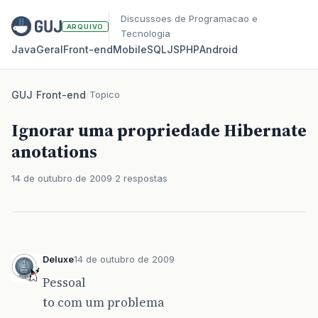
Discussoes de Programacao e
ARQUIVO
Tecnologia
Java
Geral
Front‑end
Mobile
SQL
JS
PHP
Android
GUJ
/
Front-end
/
Topico
Ignorar uma propriedade Hibernate
anotations
14 de outubro de 2009
2 respostas
Deluxe
14 de outubro de 2009
Pessoal
to com um problema