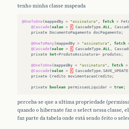
tenho minha classe mapeada
@OneToOne
(
mappedBy
=
"assinatura"
,
fetch
=
Fet
@Cascade
(
value
=
{
CascadeType
.
ALL
,
Cascad
private
DocumentoPagamento
docPagamento
;
@OneToMany
(
mappedBy
=
"assinatura"
,
fetch
@Cascade
(
value
=
{
CascadeType
.
ALL
,
Cascad
private
Set
<
ProdutoAssinatura
>
produtos
;
@OneToOne
(
mappedBy
=
"assinatura"
,
fetch
=
@Cascade
(
value
=
{
CascadeType
.
SAVE_UPDATE
private
Credito
movimentacaoCredito
;
private
boolean
permissaoLiquidar
=
true
;
perceba-se que a ultima propriedade (permiss
quando o hibernate faz o select nessa classe, 
faz parte da tabela onde está sendo feito o sele