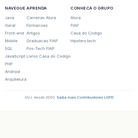
NAVEGUE
APRENDA
CONHECA O GRUPO
Java
Carreiras Alura
Alura
Geral
Formacoes
FIAP
Front-end
Artigos
Casa do Codigo
Mobile
Graduacao FIAP
Hipsters.tech
SQL
Pos-Tech FIAP
JavaScript
Livros Casa do Codigo
PHP
Android
Arquitetura
GUJ: desde 2002.
·
Saiba mais
·
Contribuidores
·
LGPD