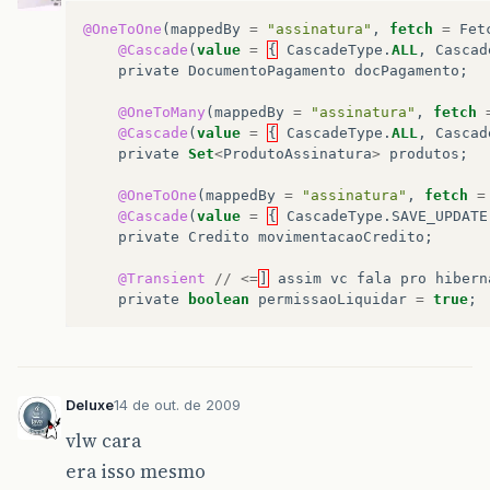
@OneToOne
(
mappedBy
=
"assinatura"
,
fetch
=
Fet
@Cascade
(
value
=
{
CascadeType
.
ALL
,
Cascad
private
DocumentoPagamento
docPagamento
;
@OneToMany
(
mappedBy
=
"assinatura"
,
fetch
@Cascade
(
value
=
{
CascadeType
.
ALL
,
Cascad
private
Set
<
ProdutoAssinatura
>
produtos
;
@OneToOne
(
mappedBy
=
"assinatura"
,
fetch
=
@Cascade
(
value
=
{
CascadeType
.
SAVE_UPDATE
private
Credito
movimentacaoCredito
;
@Transient
//
<=
]
assim
vc
fala
pro
hibern
private
boolean
permissaoLiquidar
=
true
;
Deluxe
14 de out. de 2009
vlw cara
era isso mesmo