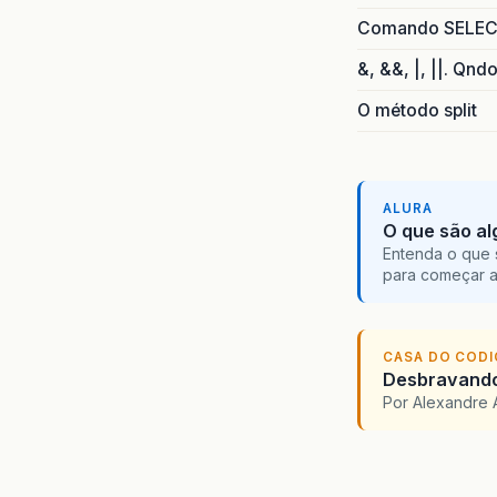
Comando SELECT 
&, &&, |, ||. Qnd
O método split
ALURA
O que são al
Entenda o que 
para começar 
CASA DO COD
Desbravando 
Por Alexandre 