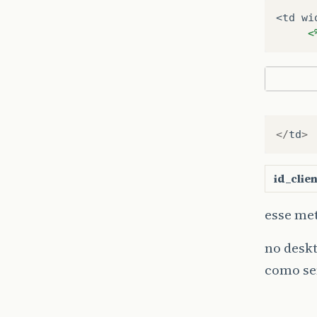
<td wi
<
</
td
>
id_clie
esse me
no deskt
como se