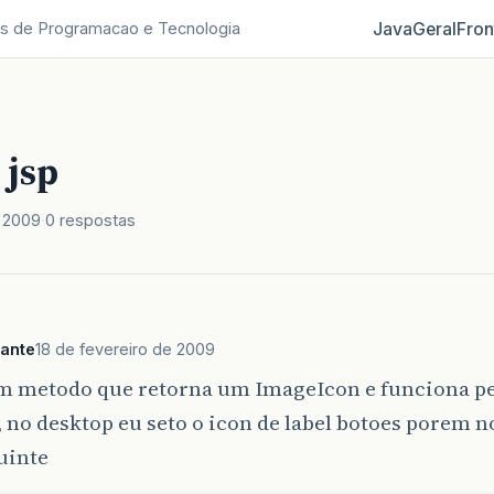
Java
Geral
Fron
s de Programacao e Tecnologia
jsp
e 2009
0 respostas
ante
18 de fevereiro de 2009
m metodo que retorna um ImageIcon e funciona p
 no desktop eu seto o icon de label botoes porem n
guinte