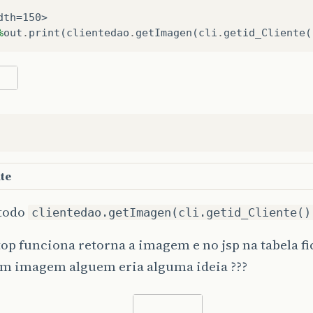
dth=150>   
%
out
.
print
(
clientedao
.
getImagen
(
cli
.
getid_Cliente
(
nte
todo
clientedao.getImagen(cli.getid_Cliente()
op funciona retorna a imagem e no jsp na tabela f
m imagem alguem eria alguma ideia ???