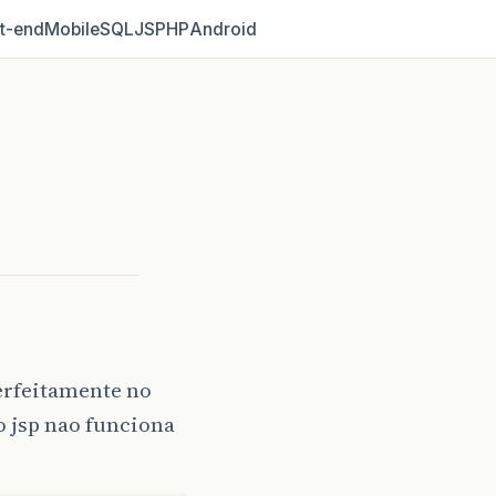
t‑end
Mobile
SQL
JS
PHP
Android
erfeitamente no
o jsp nao funciona