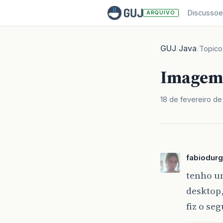
Discussoe
ARQUIVO
GUJ
Java
/
/
Topico
Imagem 
18 de fevereiro d
fabiodurg
tenho u
desktop,
fiz o se