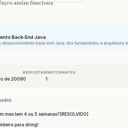
façco assim funciona
ento Back-End Java
m desenvolvimento back-end Java: dos fundamentos à arquitetura de
RESPOSTAS
PARTICIPANTES
iro de 2009
0
1
nados
um mes tem 4 ou 5 semanas?[RESOLVIDO]
nteiro para string!