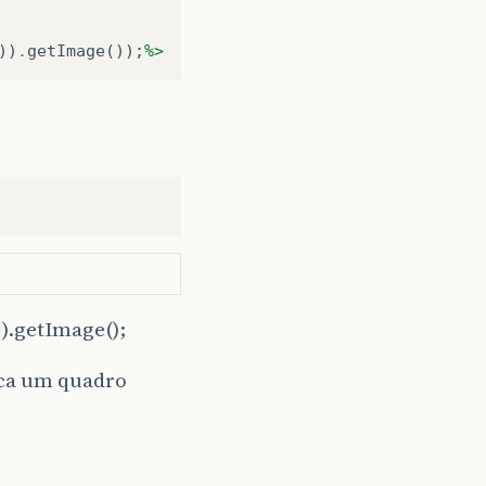
))
.
getImage
());
%>
).getImage();
ica um quadro