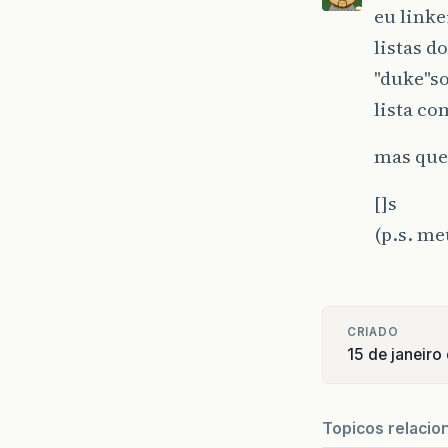
eu linke
listas d
"duke"s
lista co
mas que 
[]s
(p.s. m
CRIADO
15 de janeir
Topicos relacio