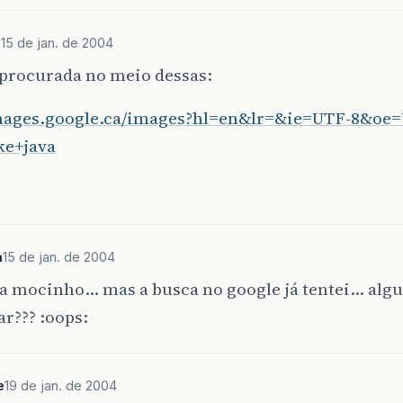
j
15 de jan. de 2004
procurada no meio dessas:
images.google.ca/images?hl=en&lr=&ie=UTF-8&oe
e+java
a
15 de jan. de 2004
a mocinho… mas a busca no google já tentei… alg
r??? :oops:
e
19 de jan. de 2004