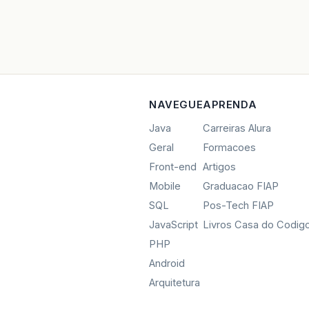
NAVEGUE
APRENDA
Java
Carreiras Alura
Geral
Formacoes
Front-end
Artigos
Mobile
Graduacao FIAP
SQL
Pos-Tech FIAP
JavaScript
Livros Casa do Codig
PHP
Android
Arquitetura