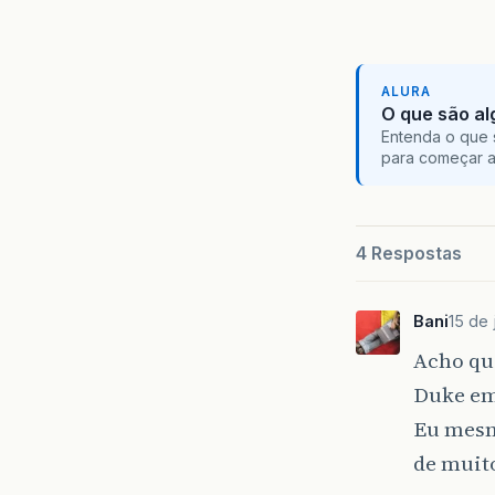
ALURA
O que são al
Entenda o que 
para começar 
4 Respostas
Bani
15 de 
Acho qu
Duke e
Eu mesm
de muito