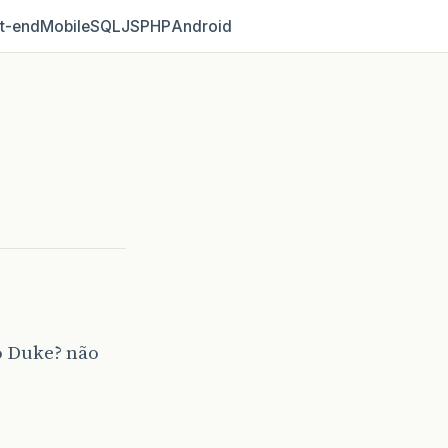
t‑end
Mobile
SQL
JS
PHP
Android
o Duke? não