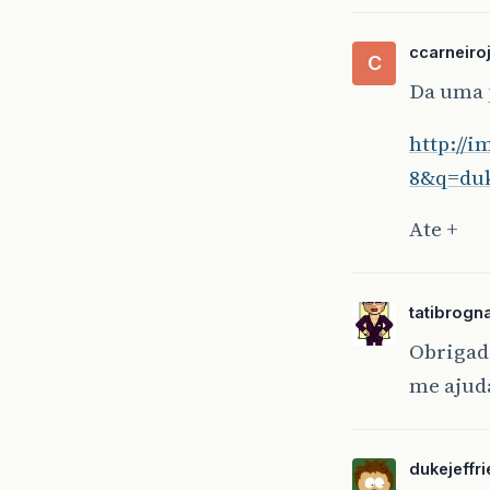
ccarneiro
C
Da uma 
http://
8&q=duk
Ate +
tatibrogn
Obrigad
me ajuda
dukejeffri