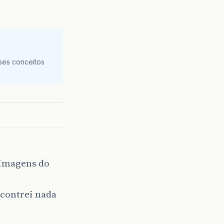
ses conceitos
 imagens do
ncontrei nada