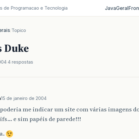
Java
Geral
Fron
s de Programacao e Tecnologia
rais
/
Topico
s Duke
004
4 respostas
a
15 de janeiro de 2004
poderia me indicar um site com várias imagens d
gifs… e sim papéis de parede!!!
a.