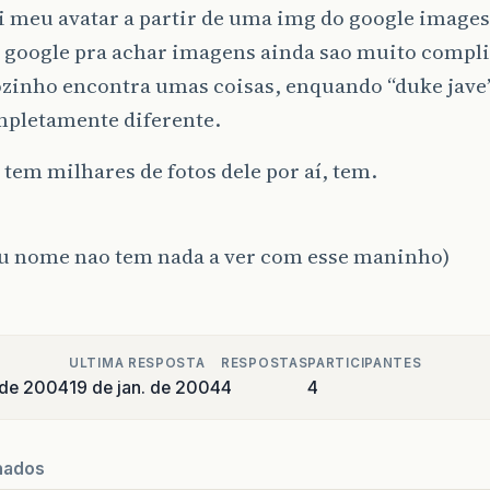
i meu avatar a partir de uma img do google images
o google pra achar imagens ainda sao muito compli
ozinho encontra umas coisas, enquando “duke jav
mpletamente diferente.
tem milhares de fotos dele por aí, tem.
eu nome nao tem nada a ver com esse maninho)
ULTIMA RESPOSTA
RESPOSTAS
PARTICIPANTES
o de 2004
19 de jan. de 2004
4
4
nados