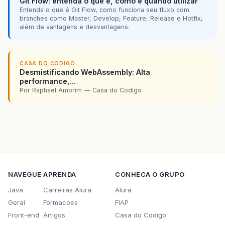
Git Flow: entenda o que é, como e quando utilizar
Entenda o que é Git Flow, como funciona seu fluxo com
branches como Master, Develop, Feature, Release e Hotfix,
além de vantagens e desvantagens.
CASA DO CODIGO
Desmistificando WebAssembly: Alta
performance,...
Por Raphael Amorim — Casa do Codigo
NAVEGUE
APRENDA
CONHECA O GRUPO
Java
Carreiras Alura
Alura
Geral
Formacoes
FIAP
Front-end
Artigos
Casa do Codigo