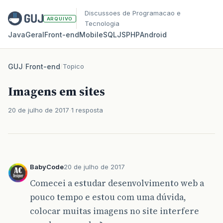
Discussoes de Programacao e
ARQUIVO
Tecnologia
Java
Geral
Front‑end
Mobile
SQL
JS
PHP
Android
GUJ
/
Front-end
/
Topico
Imagens em sites
20 de julho de 2017
1 resposta
BabyCode
20 de julho de 2017
Comecei a estudar desenvolvimento web a
pouco tempo e estou com uma dúvida,
colocar muitas imagens no site interfere