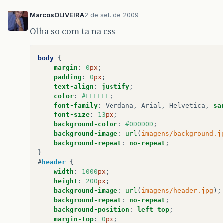
MarcosOLIVEIRA
2 de set. de 2009
Olha so com ta na css
body
{
margin
:
0
px
;
padding
:
0
px
;
text-align
:
justify
;
color
:
#FFFFFF
;
font-family
:
Verdana
,
Arial
,
Helvetica
,
sa
font-size
:
13
px
;
background-color
:
#0D0D0D
;
background-image
:
url
(
imagens/background.j
background-repeat
:
no-repeat
;
}
#
header
{
width
:
1000
px
;
height
:
200
px
;
background-image
:
url
(
imagens/header.jpg
);
background-repeat
:
no-repeat
;
background-position
:
left
top
;
margin-top
:
0
px
;