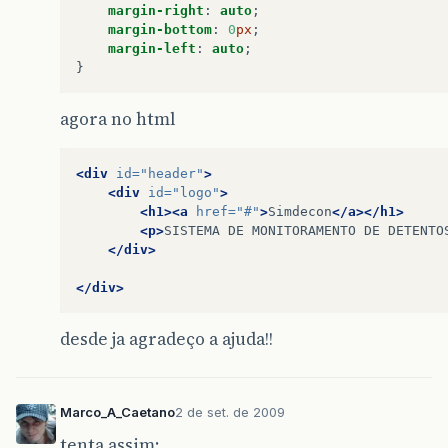
margin-right
:
auto
;
margin-bottom
:
0
px
;
margin-left
:
auto
;
}
agora no html
<div
id=
"header"
>
<div
id=
"logo"
>
<h1><a
href=
"#"
>
Simdecon
</a></h1>
<p>
SISTEMA
DE
MONITORAMENTO
DE
DETENTO
</div>
</div>
desde ja agradeço a ajuda!!
Marco_A_Caetano
2 de set. de 2009
tenta assim: