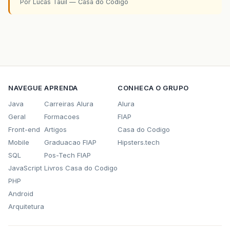
Por Lucas Tauil — Casa do Codigo
NAVEGUE
APRENDA
CONHECA O GRUPO
Java
Carreiras Alura
Alura
Geral
Formacoes
FIAP
Front-end
Artigos
Casa do Codigo
Mobile
Graduacao FIAP
Hipsters.tech
SQL
Pos-Tech FIAP
JavaScript
Livros Casa do Codigo
PHP
Android
Arquitetura