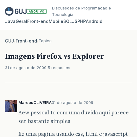
Discussoes de Programacao e
ARQUIVO
Tecnologia
Java
Geral
Front‑end
Mobile
SQL
JS
PHP
Android
GUJ
/
Front-end
/
Topico
Imagens Firefox vs Explorer
31 de agosto de 2009
5 respostas
MarcosOLIVEIRA
31 de agosto de 2009
Aew pessoal to com uma duvida aqui parece
ser bastante simples
fiz uma pagina usando css, html e javascript