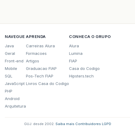
NAVEGUE
APRENDA
CONHECA O GRUPO
Java
Carreiras Alura
Alura
Geral
Formacoes
Lumina
Front-end
Artigos
FIAP
Mobile
Graduacao FIAP
Casa do Codigo
SQL
Pos-Tech FIAP
Hipsters.tech
JavaScript
Livros Casa do Codigo
PHP
Android
Arquitetura
GUJ: desde 2002.
·
Saiba mais
·
Contribuidores
·
LGPD