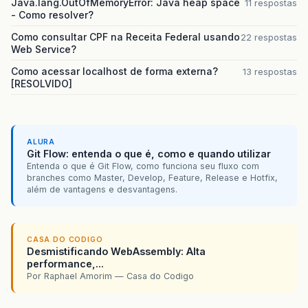
Java.lang.OutOfMemoryError: Java heap space
11 respostas
- Como resolver?
Como consultar CPF na Receita Federal usando
22 respostas
Web Service?
Como acessar localhost de forma externa?
13 respostas
[RESOLVIDO]
ALURA
Git Flow: entenda o que é, como e quando utilizar
Entenda o que é Git Flow, como funciona seu fluxo com
branches como Master, Develop, Feature, Release e Hotfix,
além de vantagens e desvantagens.
CASA DO CODIGO
Desmistificando WebAssembly: Alta
performance,...
Por Raphael Amorim — Casa do Codigo