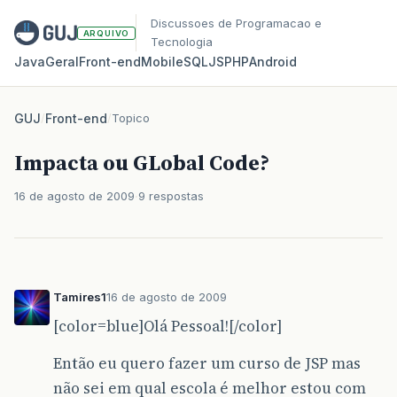
Discussoes de Programacao e
ARQUIVO
Tecnologia
Java
Geral
Front‑end
Mobile
SQL
JS
PHP
Android
GUJ
/
Front-end
/
Topico
Impacta ou GLobal Code?
16 de agosto de 2009
9 respostas
Tamires1
16 de agosto de 2009
[color=blue]Olá Pessoal![/color]
Então eu quero fazer um curso de JSP mas
não sei em qual escola é melhor estou com