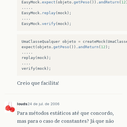
EasyMock
.
expect
(
objeto
.
getPeso
()).
andReturn
(
12
.....
EasyMock
.
replay
(
mock
);
....
EasyMock
.
verify
(
mock
);
UmaClasseQualquer
objeto
=
createMock
(
UmaClass
expect
(
objeto
.
getPeso
()).
andReturn
(
12
);
.....
replay
(
mock
);
....
verify
(
mock
);
Creio que facilita!
louds
24 de jul. de 2006
Para métodos estáticos até que concordo,
mas para o caso de constantes? Já que não