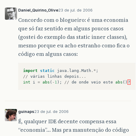
Daniel_Quirino_Olive
23 de jul. de 2006
Concordo com o blogueiro: é uma economia
que só faz sentido em alguns poucos casos
(gostei do exemplo das static inner classes),
mesmo porque eu acho estranho como fica o
código em alguns casos:
import
static
java
.
lang
.
Math
.*
;
//
várias
linhas
depois
...
int
i
=
abs
(
-
1
);
//
de
onde
veio
este
abs
()
?
guinaps
23 de jul. de 2006
É, qualquer IDE decente compensa essa
“economia”… Mas pra manutenção do código