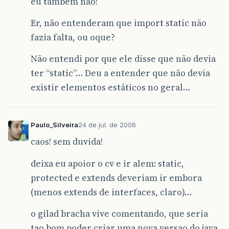
eu também não!
Er, não entenderam que import static não
fazia falta, ou oque?
Não entendi por que ele disse que não devia
ter “static”… Deu a entender que não devia
existir elementos estáticos no geral…
Paulo_Silveira
24 de jul. de 2006
caos! sem duvida!
deixa eu apoior o cv e ir alem: static,
protected e extends deveriam ir embora
(menos extends de interfaces, claro)…
o gilad bracha vive comentando, que seria
tao bom poder criar uma nova versao do java