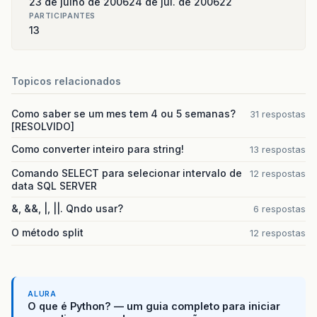
23 de julho de 2006
24 de jul. de 2006
22
PARTICIPANTES
13
Topicos relacionados
Como saber se um mes tem 4 ou 5 semanas?
31 respostas
[RESOLVIDO]
Como converter inteiro para string!
13 respostas
Comando SELECT para selecionar intervalo de
12 respostas
data SQL SERVER
&, &&, |, ||. Qndo usar?
6 respostas
O método split
12 respostas
ALURA
O que é Python? — um guia completo para iniciar