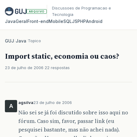
Discussoes de Programacao e
ARQUIVO
Tecnologia
Java
Geral
Front‑end
Mobile
SQL
JS
PHP
Android
GUJ
/
Java
/
Topico
Import static, economia ou caos?
23 de julho de 2006
22 respostas
agsilva
23 de julho de 2006
A
Não sei se já foi discutido sobre isso aqui no
fórum. Caso sim, favor, passar link (eu
pesquisei bastante, mas não achei nada).