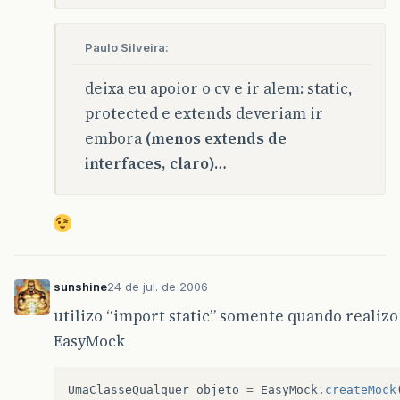
Paulo Silveira:
deixa eu apoior o cv e ir alem: static,
protected e extends deveriam ir
embora
(menos extends de
interfaces, claro)…
sunshine
24 de jul. de 2006
utilizo “import static” somente quando realizo
EasyMock
UmaClasseQualquer
objeto
=
EasyMock
.
createMock