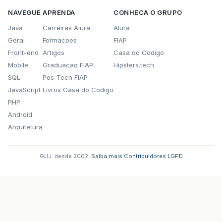
NAVEGUE
APRENDA
CONHECA O GRUPO
Java
Carreiras Alura
Alura
Geral
Formacoes
FIAP
Front-end
Artigos
Casa do Codigo
Mobile
Graduacao FIAP
Hipsters.tech
SQL
Pos-Tech FIAP
JavaScript
Livros Casa do Codigo
PHP
Android
Arquitetura
GUJ: desde 2002.
·
Saiba mais
·
Contribuidores
·
LGPD