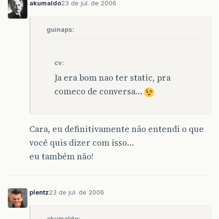
akumaldo
23 de jul. de 2006
guinaps:
cv:
Ja era bom nao ter static, pra
comeco de conversa…
Cara, eu definitivamente não entendi o que
você quis dizer com isso…
eu também não!
plentz
23 de jul. de 2006
akumaldo: