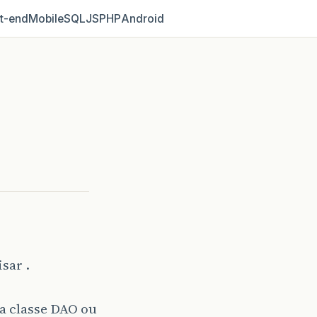
t‑end
Mobile
SQL
JS
PHP
Android
sar .
a classe DAO ou