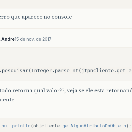
erro que aparece no console
_Andre
15 de nov. de 2017
.pesquisar(Integer.parseInt(jtpncliente.getTe
odo retorna qual valor??, veja se ele esta retornan
mente
.
out
.
println
(
objcliente
.
getAlgunAtributoDoObjeto
);