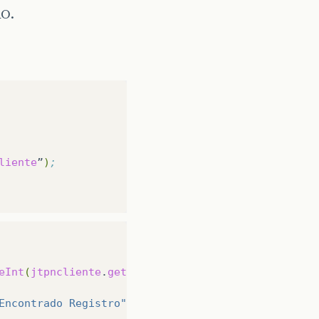
AO.
liente
”
)
;
eInt
(
jtpncliente
.
getText
()))
;
Encontrado Registro"
)
;