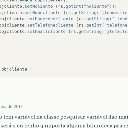
bjcliente
.
setNcliente
(
rs
.
getInt
(
"ncliente"
));
bjcliente
.
setNomecliente
(
rs
.
getString
(
"jtnomeclie
objcliente
.
setEnderecocliente
(
rs
.
getString
(
"jtend
objcliente
.
setTelefonecliente
(
rs
.
getInt
(
"telefone
objcliente
.
setEmailcliente
(
rs
.
getString
(
"jtemailc
objcliente
;
nov. de 2017
o tem variável na classe pesquisar variável dão ma
 será q eu tenho q importa alguma biblioteca pra 