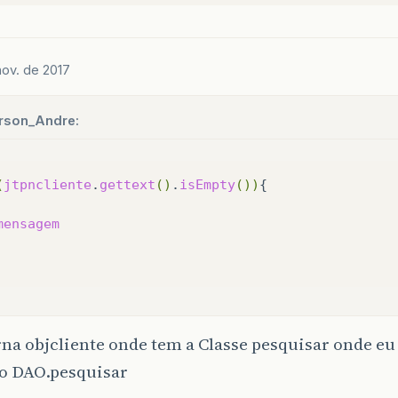
nov. de 2017
rson_Andre:
(
jtpncliente
.
gettext
()
.
isEmpty
())
{

mensagem
rna objcliente onde tem a Classe pesquisar onde eu
 DAO.pesquisar