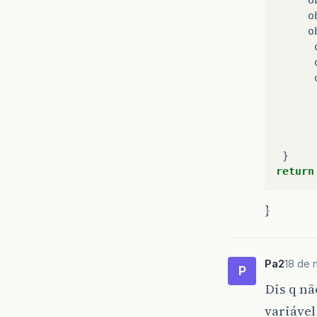
o
o
}
return
}
Pa2
18 de 
P
Dis q nã
variável