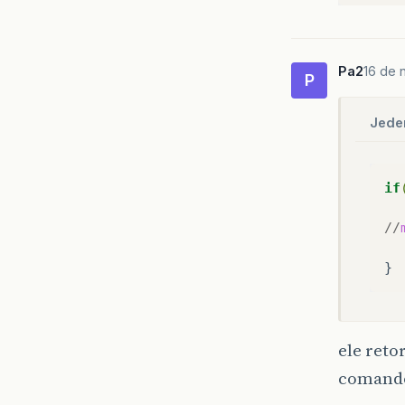
Pa2
16 de 
P
Jede
if
//
ele reto
comando