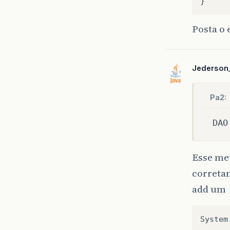
Posta o 
Jederson
Pa2:
DAO
Esse met
correta
add um
System