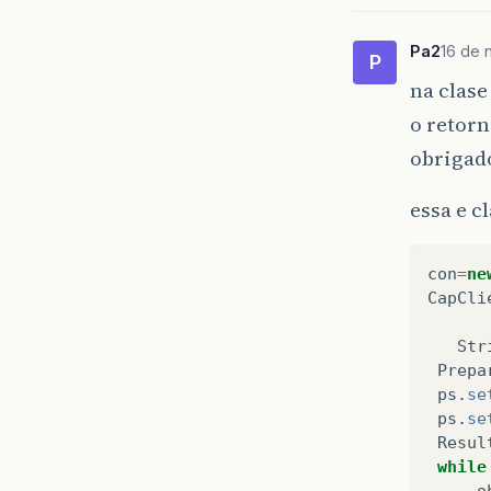
Pa2
16 de 
P
na clas
o retorn
obrigad
essa e c
con
=
ne
CapCli
Str
Prepa
ps
.
se
ps
.
se
Resul
while
o