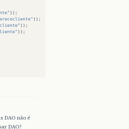
nte"
));
erecocliente"
));
cliente"
));
liente"
));
is DAO não é
usar DAO?