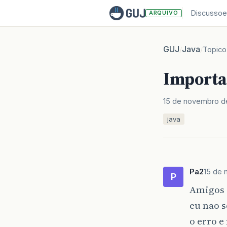
Discussoe
ARQUIVO
GUJ
Java
/
/
Topico
Importa
15 de novembro d
java
Pa2
15 de 
P
Amigos 
eu nao s
o erro e