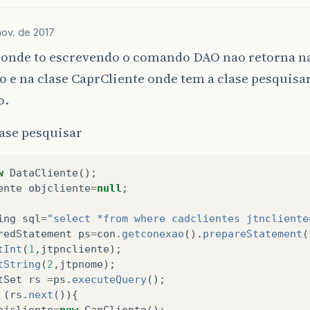
nov. de 2017
e onde to escrevendo o comando DAO nao retorna n
o e na clase CaprCliente onde tem a clase pesquisar
o.
lase pesquisar
w
DataCliente
();
ente
objcliente
=
null
;
ing
sql
=
"select *from where cadclientes jtncliente
redStatement
ps
=
con
.
getconexao
().
prepareStatement
(
tInt
(
1
,
jtpncliente
);
tString
(
2
,
jtpnome
);
tSet
rs
=
ps
.
executeQuery
();
(
rs
.
next
()){
bjcliente
=
new
CapCliente
();