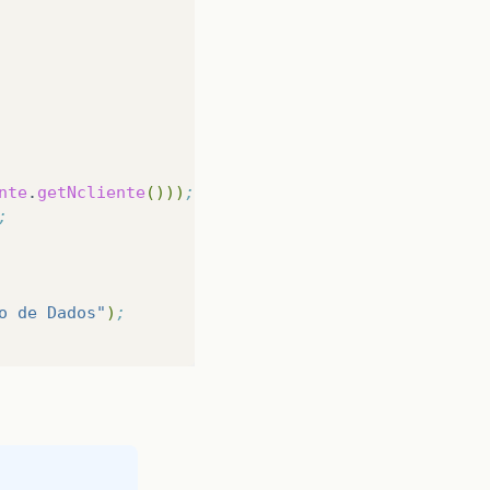
nte
.
getNcliente
()))
;
;
o de Dados"
)
;