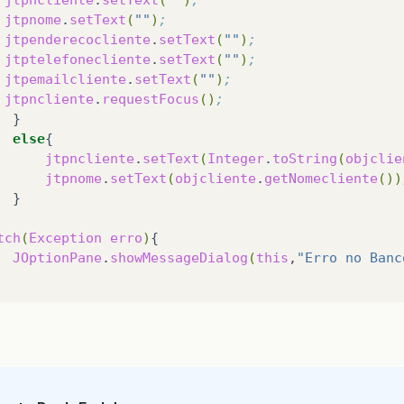
jtpnome
.
setText
(
""
)
;
jtpenderecocliente
.
setText
(
""
)
;
jtptelefonecliente
.
setText
(
""
)
;
jtpemailcliente
.
setText
(
""
)
;
jtpncliente
.
requestFocus
()
;
else
jtpncliente
.
setText
(
Integer
.
toString
(
objclie
jtpnome
.
setText
(
objcliente
.
getNomecliente
())
tch
(
Exception
erro
)
JOptionPane
.
showMessageDialog
(
this
,
"Erro no Banc