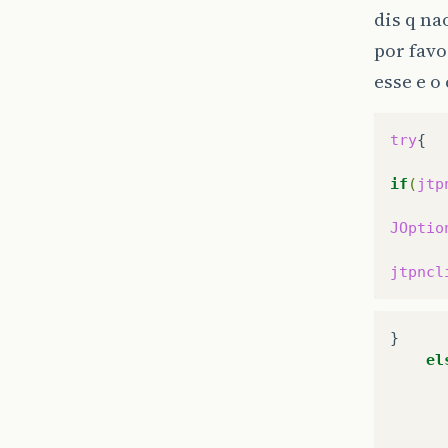
dis q na
por fav
esse e o
try
{

if
(
jtp
JOptio
jtpncl
el