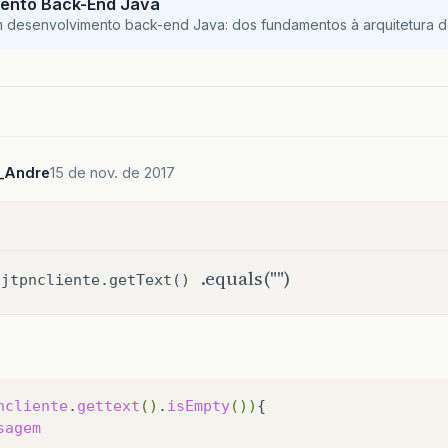
ento Back-End Java
m desenvolvimento back-end Java: dos fundamentos à arquitetura de
_Andre
15 de nov. de 2017
.equals("")
jtpncliente.getText()
ncliente
.
gettext
()
.
isEmpty
())
sagem