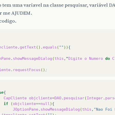
o tem uma variavel na classe pesquisar, variável D
or me AJUDEM.
 codigo.
ncliente
.
getText
()
.
equals
(
""
))
{

nPane
.
showMessageDialog
(
this
,“
Digite
o
Numero
do
C
iente
.
requestFocus
()
;
se
CapCliente
objcliente
=
DAO
.
pesquisar
(
Integer
.
pars
if
(
objcliente
==
null
)
JOptionPane
.
showMessageDialog
(
this
,
"Nao Foi 
jtpncliente
.
setText
(
""
)
;