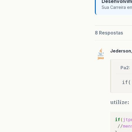
Desenvolvim
Sua Carreira e
8 Respostas
Jederson
Pa2:
if(
utilize:
if
(
jtp
//
men