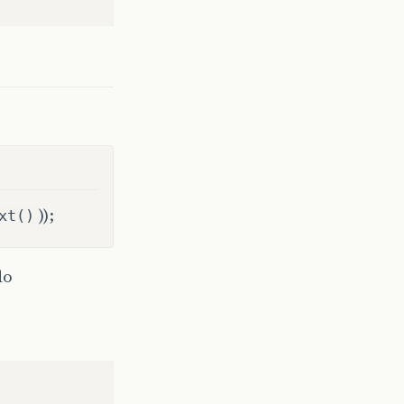
));
xt()
do