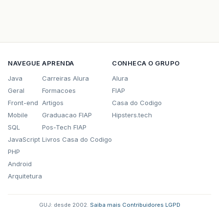
NAVEGUE
APRENDA
CONHECA O GRUPO
Java
Carreiras Alura
Alura
Geral
Formacoes
FIAP
Front-end
Artigos
Casa do Codigo
Mobile
Graduacao FIAP
Hipsters.tech
SQL
Pos-Tech FIAP
JavaScript
Livros Casa do Codigo
PHP
Android
Arquitetura
GUJ: desde 2002.
·
Saiba mais
·
Contribuidores
·
LGPD