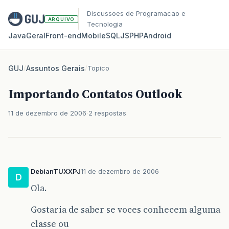
Discussoes de Programacao e
ARQUIVO
Tecnologia
Java
Geral
Front‑end
Mobile
SQL
JS
PHP
Android
GUJ
/
Assuntos Gerais
/
Topico
Importando Contatos Outlook
11 de dezembro de 2006
2 respostas
DebianTUXXPJ
11 de dezembro de 2006
D
Ola.
Gostaria de saber se voces conhecem alguma
classe ou