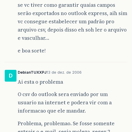
se vc tiver como garantir quaias campos
serão exportados no outlook express, aih sim
vc consegue estabelecer um padrão pro
arquivo csv, depois disso eh soh ler o arquivo
e vasculhar…
e boa sorte!
DebianTUXXPJ
13 de dez. de 2006
D
Ai esta o problema
O csv do outlook sera enviado por um
usuario na internet e podera vir com a
informacao que ele mandar.
Problema, problemao. Se fosse somente
extrair o e-mail, seria moleza. regex 2