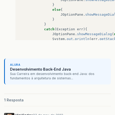
}
else
{
JOptionPane
.
showMessageDia
}
}
catch
(
Exception
err
){
JOptionPane
.
showMessageDialog
(
System
.
out
.
println
(
err
.
getStac
}
}
public
static
void
main
(
String
[]
args
)
{
RestauraBackup
sql
=
new
RestauraBack
sql
.
restauraBackup
();
ALURA
}
Desenvolvimento Back-End Java
}
Sua Carreira em desenvolvimento back-end Java: dos
fundamentos à arquitetura de sistemas...
1 Resposta