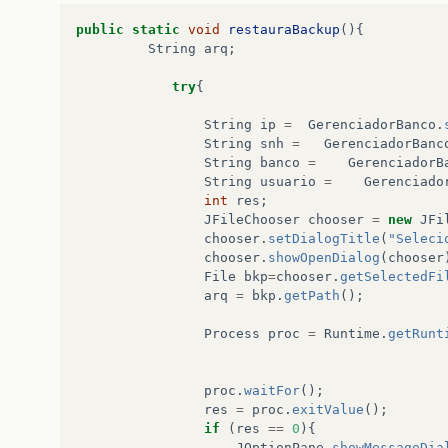
public
static
void
restauraBackup
(){
String
arq
;
try
{
String
ip
=
GerenciadorBanco
.
String
snh
=
GerenciadorBanc
String
banco
=
GerenciadorB
String
usuario
=
Gerenciado
int
res
;
JFileChooser
chooser
=
new
JFi
chooser
.
setDialogTitle
(
"Seleci
chooser
.
showOpenDialog
(
chooser
File
bkp
=
chooser
.
getSelectedFi
arq
=
bkp
.
getPath
();
Process
proc
=
Runtime
.
getRunt
proc
.
waitFor
();
res
=
proc
.
exitValue
();
if
(
res
==
0
){
JOptionPane
.
showMessageDia