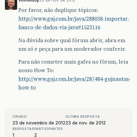
ViniGodoy
23 de nov. de 2012
Por favor, não duplique tópicos:
http://www.guj.com.br/java/288038-importar-
banco-de-dados-via-java#1523116
Na dúvida sobre qual fórum abrir, abra em
um só e peça para um moderador conferir.
Para não cometer mais gafes no fórum, leia
nosso How To:
http://www.guj.com.br/java/287484-gujnautas-
how-to
CRIADO
ULTIMA RESPOSTA
23 de novembro de 2012
23 de nov. de 2012
RESPOSTAS
PARTICIPANTES
1
2