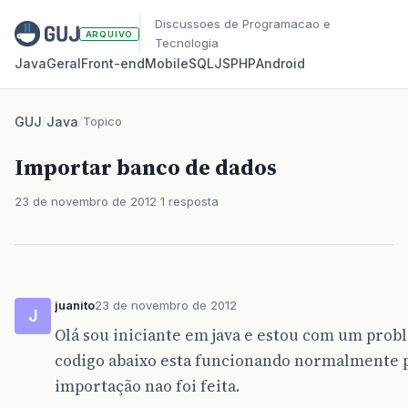
Discussoes de Programacao e
ARQUIVO
Tecnologia
Java
Geral
Front‑end
Mobile
SQL
JS
PHP
Android
GUJ
/
Java
/
Topico
Importar banco de dados
23 de novembro de 2012
1 resposta
juanito
23 de novembro de 2012
J
Olá sou iniciante em java e estou com um probl
codigo abaixo esta funcionando normalmente 
importação nao foi feita.