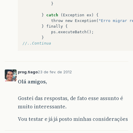
}
}
catch
(
Exception
ex
)
{
throw
new
Exception
(
"Erro migrar r
}
finally
{
ps
.
executeBatch
();
}
//..Continua
prog.tiago
23 de fev. de 2012
Olá amigos,
Gostei das respostas, de fato esse assunto é
muito interessante.
Vou testar e já já posto minhas considerações