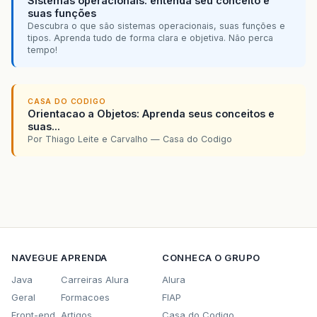
Sistemas operacionais: entenda seu conceito e
suas funções
Descubra o que são sistemas operacionais, suas funções e
tipos. Aprenda tudo de forma clara e objetiva. Não perca
tempo!
CASA DO CODIGO
Orientacao a Objetos: Aprenda seus conceitos e
suas...
Por Thiago Leite e Carvalho — Casa do Codigo
NAVEGUE
APRENDA
CONHECA O GRUPO
Java
Carreiras Alura
Alura
Geral
Formacoes
FIAP
Front-end
Artigos
Casa do Codigo