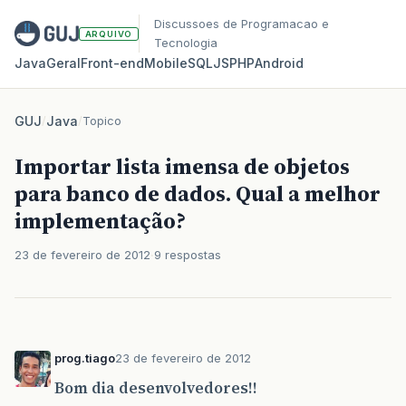
Discussoes de Programacao e
ARQUIVO
Tecnologia
Java
Geral
Front‑end
Mobile
SQL
JS
PHP
Android
GUJ
/
Java
/
Topico
Importar lista imensa de objetos
para banco de dados. Qual a melhor
implementação?
23 de fevereiro de 2012
9 respostas
prog.tiago
23 de fevereiro de 2012
Bom dia desenvolvedores!!