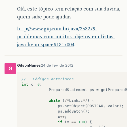
Olá, este tópico tem relação com sua duvida,
quem sabe pode ajudar.
http://www.guj.com.br/java/253279-
problemas-com-muitos-objetos-em-listas-
java-heap-space#1317004
GilsonNunes
24 de fev. de 2012
G
//...Códigos anteriores  
int
x
=
0
;
PreparedStatement
ps
=
getPrepared
while
(
/*
Linhas
*/
)
{
ps
.
setObject
(
POSICAO
,
valor
);
ps
.
addBatch
();
x
++
;
if
(
x
==
100
)
{