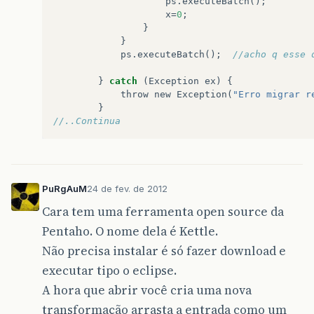
ps
.
executeBatch
();
x
=
0
;
}
}
ps
.
executeBatch
();
//acho q esse 
}
catch
(
Exception
ex
)
{
throw
new
Exception
(
"Erro migrar r
}
//..Continua
PuRgAuM
24 de fev. de 2012
Cara tem uma ferramenta open source da
Pentaho. O nome dela é Kettle.
Não precisa instalar é só fazer download e
executar tipo o eclipse.
A hora que abrir você cria uma nova
transformação arrasta a entrada como um