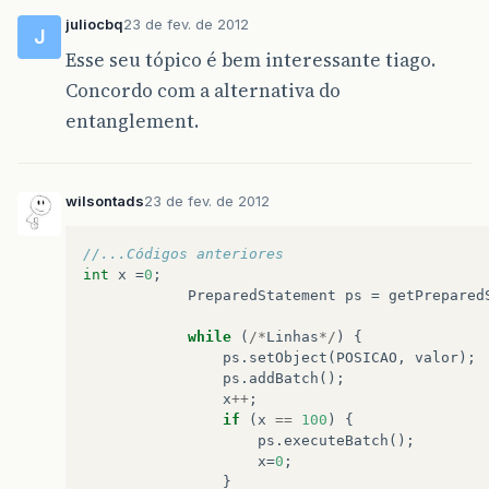
juliocbq
23 de fev. de 2012
J
Esse seu tópico é bem interessante tiago.
Concordo com a alternativa do
entanglement.
wilsontads
23 de fev. de 2012
//...Códigos anteriores
int
x
=
0
;
PreparedStatement
ps
=
getPrepared
while
(
/*
Linhas
*/
)
{
ps
.
setObject
(
POSICAO
,
valor
);
ps
.
addBatch
();
x
++
;
if
(
x
==
100
)
{
ps
.
executeBatch
();
x
=
0
;
}