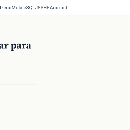
t‑end
Mobile
SQL
JS
PHP
Android
ar para