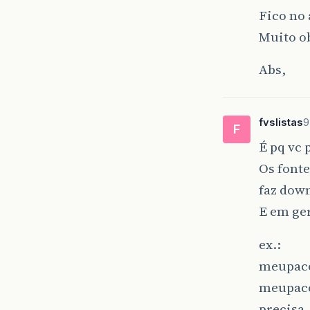
Fico no
Muito ob
Abs,
fvslistas
9
F
É pq vc 
Os font
faz down
E em ger
ex.:
meupacot
meupacot
precisa