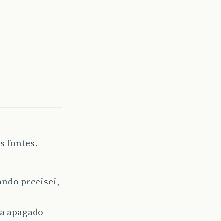
s fontes.
ndo precisei,
ra apagado