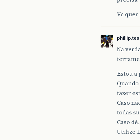
Vc quer 
phillip.te
Na verd
ferrame
Estou a 
Quando e
fazer es
Caso não
todas su
Caso dê,
Utilizo