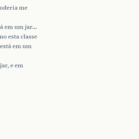
poderia me
tá em um jar…
o esta classe
 (está em um
jar, e em