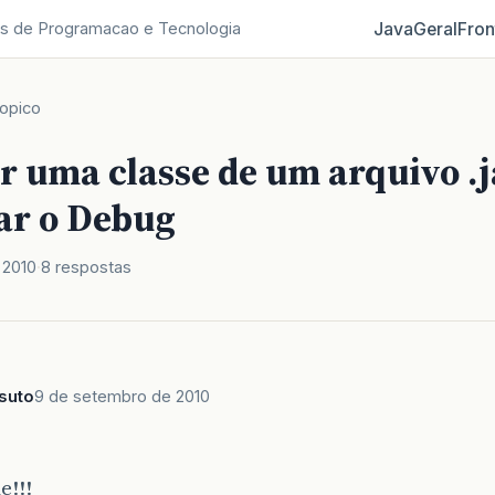
Java
Geral
Fron
s de Programacao e Tecnologia
opico
r uma classe de um arquivo .j
ar o Debug
 2010
8 respostas
ssuto
9 de setembro de 2010
e!!!