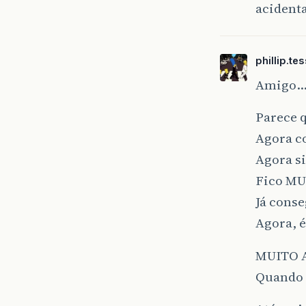
acident
phillip.te
Amigo
Parece q
Agora co
Agora si
Fico MU
Já conse
Agora, 
MUITO 
Quando p