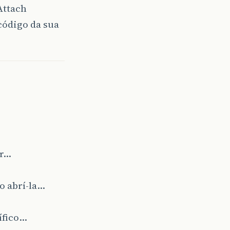
Attach
 código da sua
ar…
go abrí-la…
cífico…