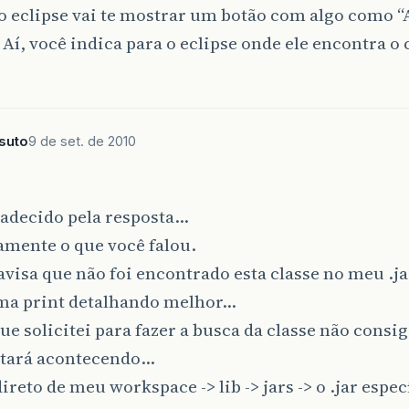
o eclipse vai te mostrar um botão com algo como “
 Aí, você indica para o eclipse onde ele encontra o
ssuto
9 de set. de 2010
radecido pela resposta…
amente o que você falou.
visa que não foi encontrado esta classe no meu .j
ma print detalhando melhor…
que solicitei para fazer a busca da classe não consi
stará acontecendo…
ireto de meu workspace -> lib -> jars -> o .jar espe