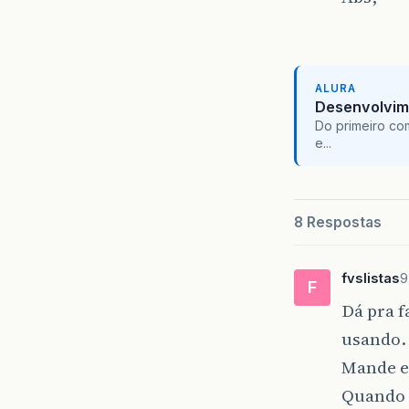
ALURA
Desenvolvim
Do primeiro co
e...
8 Respostas
fvslistas
9
F
Dá pra f
usando.
Mande e
Quando v