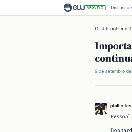
Discussoe
ARQUIVO
GUJ
Front-end
/
/
T
Importa
continu
9 de setembro de
phillip.te
Pessoal,
Boa tard