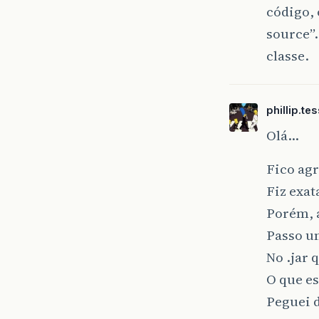
código, 
source”.
classe.
phillip.te
Olá…
Fico ag
Fiz exat
Porém, a
Passo u
No .jar 
O que e
Peguei d