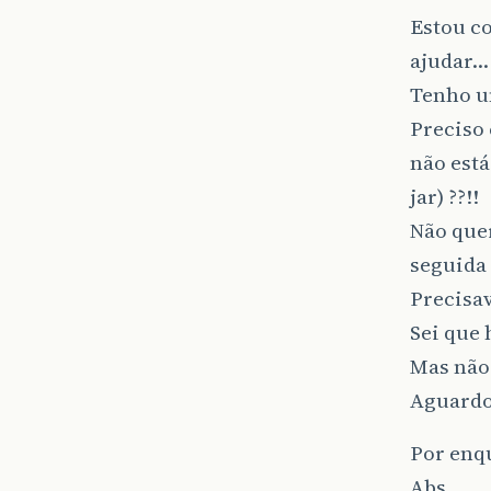
Estou c
ajudar…
Tenho u
Preciso
não está
jar) ??!!
Não que
seguida
Precisav
Sei que 
Mas não
Aguardo
Por enq
Abs,