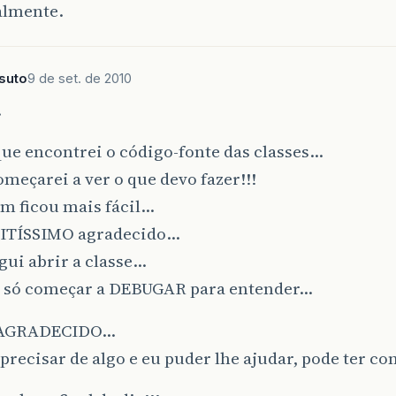
almente.
ssuto
9 de set. de 2010
…
ue encontrei o código-fonte das classes…
meçarei a ver o que devo fazer!!!
m ficou mais fácil…
ITÍSSIMO agradecido…
gui abrir a classe…
é só começar a DEBUGAR para entender…
AGRADECIDO…
recisar de algo e eu puder lhe ajudar, pode ter co