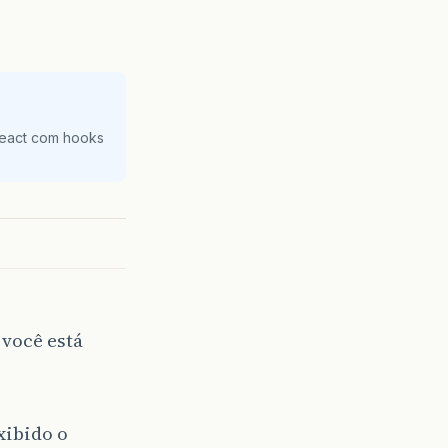
React com hooks
 você está
xibido o