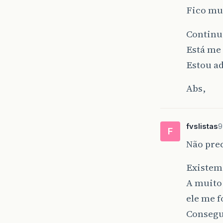
Fico mu
Continu
Está me
Estou ad
Abs,
fvslistas
9
F
Não prec
Existem
A muito
ele me f
Consegu