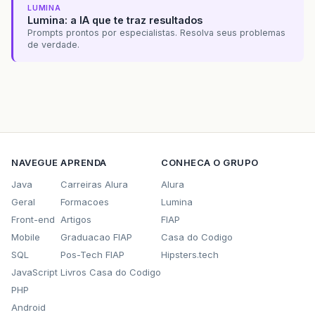
LUMINA
Lumina: a IA que te traz resultados
Prompts prontos por especialistas. Resolva seus problemas
de verdade.
NAVEGUE
APRENDA
CONHECA O GRUPO
Java
Carreiras Alura
Alura
Geral
Formacoes
Lumina
Front-end
Artigos
FIAP
Mobile
Graduacao FIAP
Casa do Codigo
SQL
Pos-Tech FIAP
Hipsters.tech
JavaScript
Livros Casa do Codigo
PHP
Android