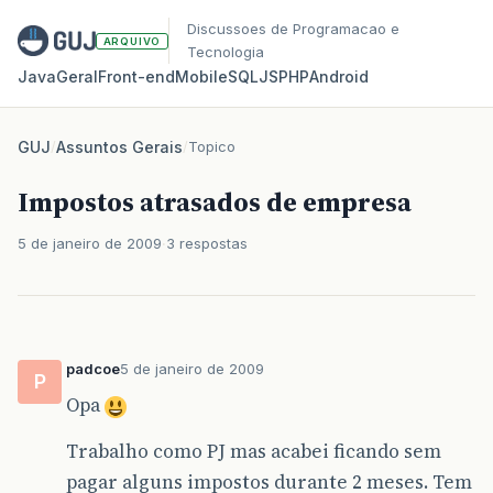
Discussoes de Programacao e
ARQUIVO
Tecnologia
Java
Geral
Front‑end
Mobile
SQL
JS
PHP
Android
GUJ
/
Assuntos Gerais
/
Topico
Impostos atrasados de empresa
5 de janeiro de 2009
3 respostas
padcoe
5 de janeiro de 2009
P
Opa
Trabalho como PJ mas acabei ficando sem
pagar alguns impostos durante 2 meses. Tem