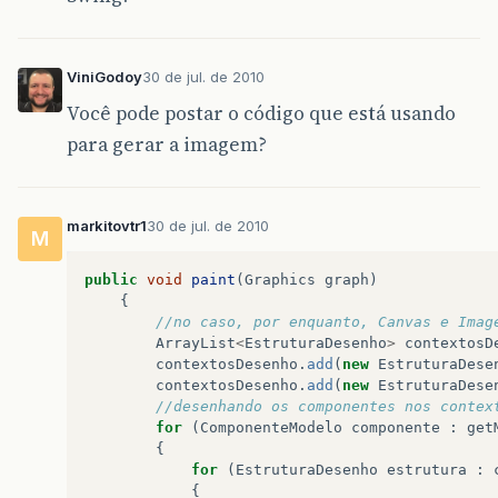
ViniGodoy
30 de jul. de 2010
Você pode postar o código que está usando
para gerar a imagem?
markitovtr1
30 de jul. de 2010
M
public
void
paint
(
Graphics
graph
)
{
//no caso, por enquanto, Canvas e Imag
ArrayList
<
EstruturaDesenho
>
contextosD
contextosDesenho
.
add
(
new
EstruturaDese
contextosDesenho
.
add
(
new
EstruturaDese
//desenhando os componentes nos contex
for
(
ComponenteModelo
componente
:
get
{
for
(
EstruturaDesenho
estrutura
:
{