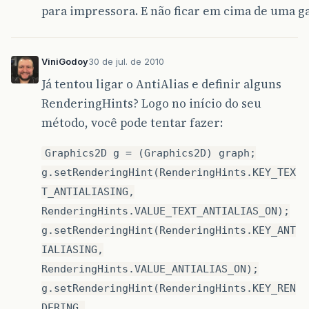
para impressora. E não ficar em cima de uma g
ViniGodoy
30 de jul. de 2010
Já tentou ligar o AntiAlias e definir alguns
RenderingHints? Logo no início do seu
método, você pode tentar fazer:
Graphics2D g = (Graphics2D) graph;
g.setRenderingHint(RenderingHints.KEY_TEX
T_ANTIALIASING,
RenderingHints.VALUE_TEXT_ANTIALIAS_ON);
g.setRenderingHint(RenderingHints.KEY_ANT
IALIASING,
RenderingHints.VALUE_ANTIALIAS_ON);
g.setRenderingHint(RenderingHints.KEY_REN
DERING,