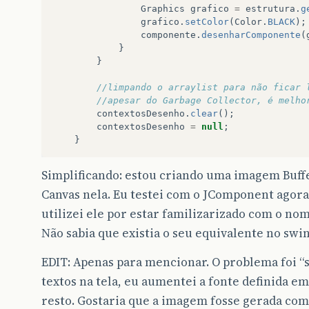
Graphics
grafico
=
estrutura
.
g
grafico
.
setColor
(
Color
.
BLACK
);
componente
.
desenharComponente
(
}
}
//limpando o arraylist para não ficar 
//apesar do Garbage Collector, é melho
contextosDesenho
.
clear
();
contextosDesenho
=
null
;
}
Simplificando: estou criando uma imagem Buff
Canvas nela. Eu testei com o JComponent agora
utilizei ele por estar familizarizado com o nom
Não sabia que existia o seu equivalente no swin
EDIT: Apenas para mencionar. O problema foi “
textos na tela, eu aumentei a fonte definida e
resto. Gostaria que a imagem fosse gerada com