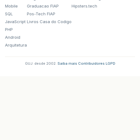
Mobile
Graduacao FIAP
Hipsters.tech
SQL
Pos-Tech FIAP
JavaScript
Livros Casa do Codigo
PHP
Android
Arquitetura
GUJ: desde 2002.
·
Saiba mais
·
Contribuidores
·
LGPD