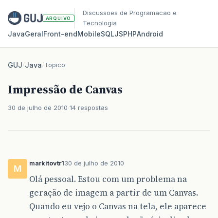
Discussoes de Programacao e
ARQUIVO
Tecnologia
Java
Geral
Front‑end
Mobile
SQL
JS
PHP
Android
GUJ
/
Java
/
Topico
Impressão de Canvas
30 de julho de 2010
14 respostas
markitovtr1
30 de julho de 2010
M
Olá pessoal. Estou com um problema na
geração de imagem a partir de um Canvas.
Quando eu vejo o Canvas na tela, ele aparece