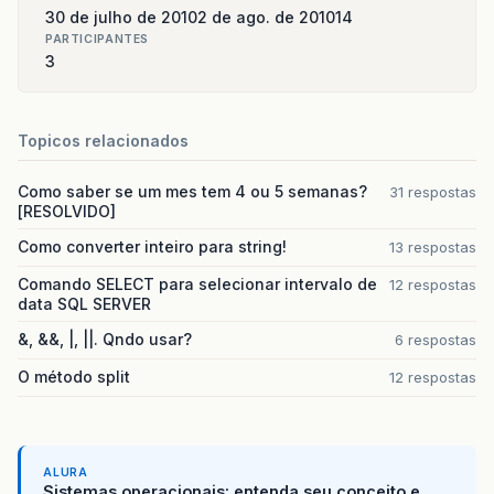
30 de julho de 2010
2 de ago. de 2010
14
PARTICIPANTES
3
Topicos relacionados
Como saber se um mes tem 4 ou 5 semanas?
31 respostas
[RESOLVIDO]
Como converter inteiro para string!
13 respostas
Comando SELECT para selecionar intervalo de
12 respostas
data SQL SERVER
&, &&, |, ||. Qndo usar?
6 respostas
O método split
12 respostas
ALURA
Sistemas operacionais: entenda seu conceito e