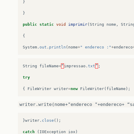
}
}
public
static
void
imprimir
(
String
nome
,
Strin
{
System
.
out
.
println
(
nome
+
" endereco :"
+
endereco
String
fileName
=
“
impressao
.
txt
”
;
try
{
FileWriter
writer
=
new
FileWriter
(
fileName
);
writer.write(nome+"endereco "+endereco+ “s
}
writer
.
close
();
catch
(
IOException
iox
)