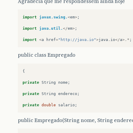
Agradecia que me respondessem ainda hoje
import
javax.swing.
<
em
>
;
import
java.util.
</
em
>
;
import
<
a
href
=
"http://java.io"
>
java
.
io
</
a
>.*
;
public class Empregado
{
private
String
nome
;
private
String
endereco
;
private
double
salario
;
public Empregado(String nome, String enderec