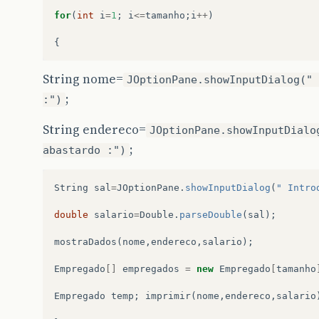
for
(
int
i
=
1
;
i
<=
tamanho
;
i
++
)
{
String nome=
JOptionPane.showInputDialog(" 
;
:")
String endereco=
JOptionPane.showInputDialo
;
abastardo :")
String
sal
=
JOptionPane
.
showInputDialog
(
" Intro
double
salario
=
Double
.
parseDouble
(
sal
);
mostraDados
(
nome
,
endereco
,
salario
);
Empregado
[]
empregados
=
new
Empregado
[
tamanho
Empregado
temp
;
imprimir
(
nome
,
endereco
,
salario