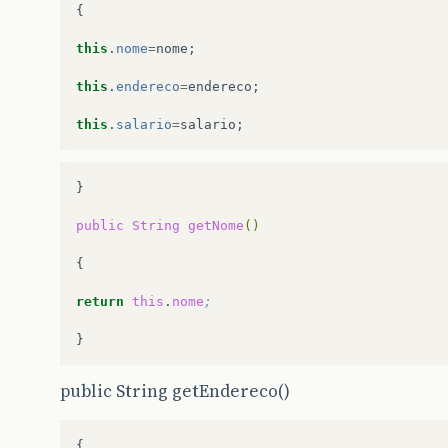
{
this
.
nome
=
nome
;
this
.
endereco
=
endereco
;
this
.
salario
=
salario
;
}

public
String
getNome
()
{

return
this
.
nome
;
public String getEndereco()
{
