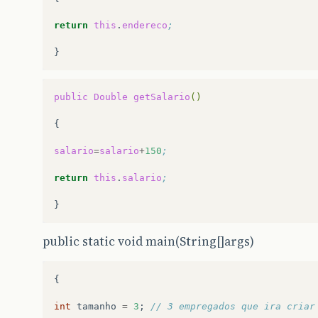
return
this
.
endereco
;
public
Double
getSalario
()
{

salario
=
salario
+
150
;
return
this
.
salario
;
public static void main(String[]args)
{
int
tamanho
=
3
;
// 3 empregados que ira criar