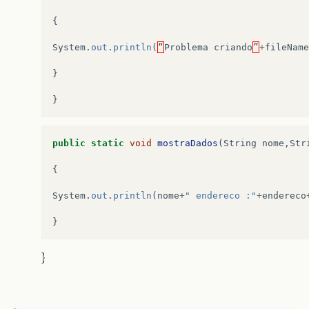
{
System
.
out
.
println
(
“
Problema
criando
”
+
fileName
}
}
public
static
void
mostraDados
(
String
nome
,
Str
{
System
.
out
.
println
(
nome
+
" endereco :"
+
endereco
}
}