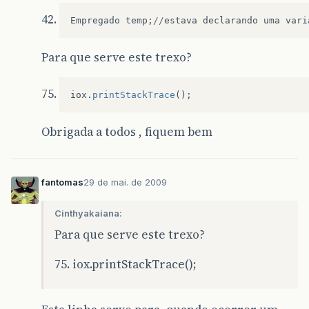
try
{
FileWriter
writer
=
new
FileWriter
(
f
Empregado
temp
;
//
estava
declarando
uma
vari
writer
.
write
(
nome
+
"endereco "
+
ende
writer
.
close
();
Para que serve este trexo?
}
catch
(
IOException
iox
){
System
.
out
.
println
(
"Problema crian
}
iox
.
printStackTrace
();
}
public
static
void
mostraDados
(
String
nome
Obrigada a todos , fiquem bem
System
.
out
.
println
(
nome
+
" endereco :"
+
}
}
fantomas
29 de mai. de 2009
Cinthyakaiana:
Para que serve este trexo?
iox.printStackTrace();