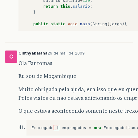
salario
=
salario
+
150
;
}
return
this
.
salario
;
}
public
static
void
main
(
String
[]
args
){
int
tamanho
=
3
;
// 3 empregados que i
for
(
int
i
=
1
;
i
&
lt
;
=
tamanho
;
i
++
){
Cinthyakaiana
29 de mai. de 2009
String
nome
=
JOptionPane
.
showInputD
C
String
endereco
=
JOptionPane
.
showIn
Ola Fantomas
String
sal
=
JOptionPane
.
showInputDi
Eu sou de Moçambique
double
salario
=
Double
.
parseDouble
(
mostraDados
(
nome
,
endereco
,
salario
)
Muito obrigada pela ajuda, era isso que eu quer
Empregado
[]
empregados
=
new
Empre
Empregado
temp
;
imprimir
(
nome
,
ende
Pelos vistos eu nao estava adicionando os emp
}
}
O que estava acontecendo somente neste trexo
public
static
void
imprimir
(
String
nome
,
S
Empregado
[]
empregados
=
new
Empregado
[
tama
System
.
out
.
println
(
nome
+
" endereco :"
+
String
fileName
=
"impressao.txt"
;