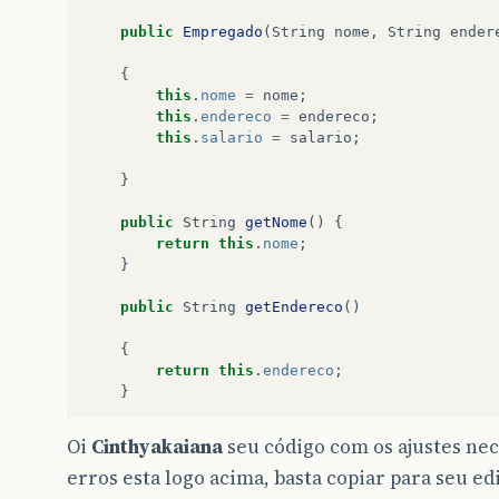
public
Empregado
(
String
nome
,
String
ender
{
this
.
nome
=
nome
;
this
.
endereco
=
endereco
;
this
.
salario
=
salario
;
}
public
String
getNome
()
{
return
this
.
nome
;
}
public
String
getEndereco
()
{
return
this
.
endereco
;
}
public
Double
getSalario
()
{
Oi
Cinthyakaiana
seu código com os ajustes ne
salario
=
salario
+
150
;
erros esta logo acima, basta copiar para seu ed
return
this
.
salario
;
}