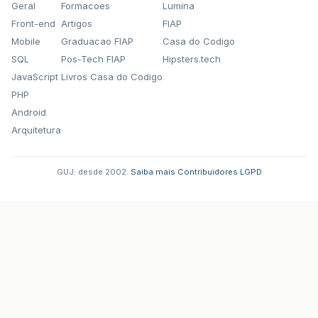
Geral
Formacoes
Lumina
Front-end
Artigos
FIAP
Mobile
Graduacao FIAP
Casa do Codigo
SQL
Pos-Tech FIAP
Hipsters.tech
JavaScript
Livros Casa do Codigo
PHP
Android
Arquitetura
GUJ: desde 2002.
·
Saiba mais
·
Contribuidores
·
LGPD