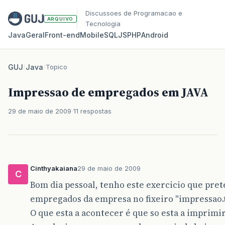
Discussoes de Programacao e
ARQUIVO
Tecnologia
Java
Geral
Front‑end
Mobile
SQL
JS
PHP
Android
GUJ
/
Java
/
Topico
Impressao de empregados em JAVA
29 de maio de 2009
11 respostas
Cinthyakaiana
29 de maio de 2009
C
Bom dia pessoal, tenho este exercicio que pre
empregados da empresa no fixeiro "impressao.
O que esta a acontecer é que so esta a imprim