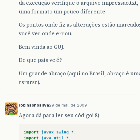
da execução verifique o arquivo impressao.txt,
uma formato um pouco diferente.
public
static
void
main
(
String
[]
args
)
{
Os pontos onde fiz as alterações estão marcados
int
tamanho
=
3
;
// 3 empregados que i
você ver onde errou.
Empregado
[]
empregados
=
new
Empregado
Bem vinda ao GUJ.
for
(
int
i
=
0
;
i
<
tamanho
;
i
++
)
{
//
De que país vc é?
String
nome
=
JOptionPane
.
showInpu
Um grande abraço (aqui no Brasil, abraço é um
String
endereco
=
JOptionPane
.
show
rsrsrsr).
String
sal
=
JOptionPane
.
showInput
double
salario
=
Double
.
parseDoubl
mostraDados
(
nome
,
endereco
,
salari
robinsonbsilva
29 de mai. de 2009
Empregado
temp
=
new
Empregado
(
nom
Agora dá para ler seu código! 8)
empregados
[
i
]
=
temp
;
// aqui
}
import
javax.swing.*
;
imprimir
(
empregados
);
// aqui
import
java.util.*
;