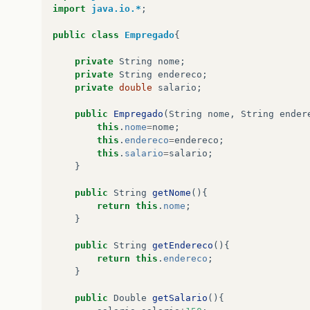
}
import
java.io.*
;
public
static
void
imprimir
(
Empregado
[]
em
public
class
Empregado
{
String
fileName
=
"impressao.txt"
;
private
String
nome
;
private
String
endereco
;
try
{
private
double
salario
;
FileWriter
writer
=
new
FileWriter
(
f
public
Empregado
(
String
nome
,
String
ender
for
(
int
i
=
0
;
i
<
empregados
.
lengt
this
.
nome
=
nome
;
writer
.
write
(
"nome="
+
empregado
this
.
endereco
=
endereco
;
}
this
.
salario
=
salario
;
}
writer
.
close
();
}
catch
(
IOException
iox
){
public
String
getNome
(){
System
.
out
.
println
(
"Problema crian
return
this
.
nome
;
iox
.
printStackTrace
();
// aqui
}
}
}
public
String
getEndereco
(){
return
this
.
endereco
;
public
static
void
mostraDados
(
String
nome
}
System
.
out
.
println
(
nome
+
" endereco :
}
public
Double
getSalario
(){