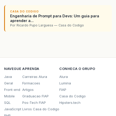
CASA DO CODIGO
Engenharia de Prompt para Devs: Um guia para
aprender a...
Por Ricardo Pupo Larguesa — Casa do Codigo
NAVEGUE
APRENDA
CONHECA O GRUPO
Java
Carreiras Alura
Alura
Geral
Formacoes
Lumina
Front-end
Artigos
FIAP
Mobile
Graduacao FIAP
Casa do Codigo
SQL
Pos-Tech FIAP
Hipsters.tech
JavaScript
Livros Casa do Codigo
PHP