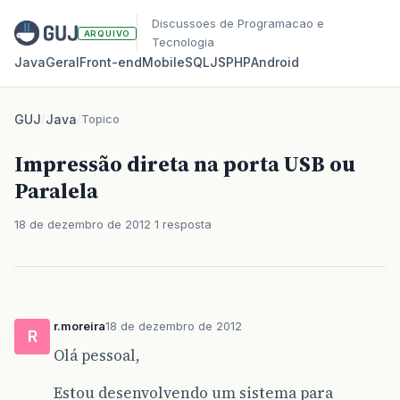
Discussoes de Programacao e
ARQUIVO
Tecnologia
Java
Geral
Front‑end
Mobile
SQL
JS
PHP
Android
GUJ
/
Java
/
Topico
Impressão direta na porta USB ou
Paralela
18 de dezembro de 2012
1 resposta
r.moreira
18 de dezembro de 2012
R
Olá pessoal,
Estou desenvolvendo um sistema para