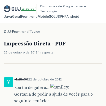
Discussoes de Programacao e
ARQUIVO
Tecnologia
Java
Geral
Front‑end
Mobile
SQL
JS
PHP
Android
GUJ
/
Front-end
/
Topico
Impressão Direta - PDF
22 de outubro de 2012
1 resposta
ybritto90
22 de outubro de 2012
Y
Boa tarde galera…
Gostaria de pedir a ajuda de vocês para o
seguinte cenário: