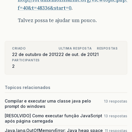
f=40&t=48336&start=0
.
Talvez possa te ajudar um pouco.
CRIADO
ULTIMA RESPOSTA
RESPOSTAS
22 de outubro de 2012
22 de out. de 2012
1
PARTICIPANTES
2
Topicos relacionados
Compilar e executar uma classe java pelo
13 respostas
prompt do windows
[RESOLVIDO] Como executar função JavaScript
13 respostas
após página carregada
Java.lang.OutOfMemoryError: Java heap space
11 respostas