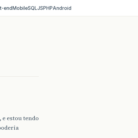
t‑end
Mobile
SQL
JS
PHP
Android
 e estou tendo
poderia