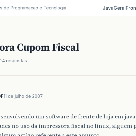
Java
Geral
Fron
s de Programacao e Tecnologia
ora Cupom Fiscal
7
4 respostas
DF
11 de julho de 2007
senvolvendo um software de frente de loja em java,
ades no uso da impressora fiscal no linux, alguem 
algum artigo referente a este assunto.