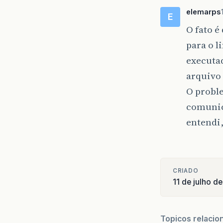
elemarps
E
O fato é
para o 
executad
arquivo 
O probl
comunic
entendi
CRIADO
11 de julho d
Topicos relacio