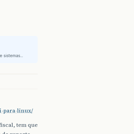
 sistemas...
i-para-linux/
iscal, tem que
 de suporte