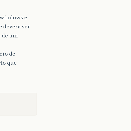
a windows e
e devera ser
o de um
rio de
elo que