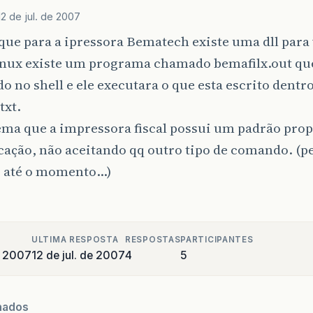
12 de jul. de 2007
 que para a ipressora Bematech existe uma dll par
linux existe um programa chamado bemafilx.out qu
o no shell e ele executara o que esta escrito dentr
txt.
ema que a impressora fiscal possui um padrão prop
ação, não aceitando qq outro tipo de comando. (p
, até o momento…)
ULTIMA RESPOSTA
RESPOSTAS
PARTICIPANTES
e 2007
12 de jul. de 2007
4
5
nados