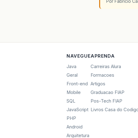
Por Fabricio C
NAVEGUE
APRENDA
Java
Carreiras Alura
Geral
Formacoes
Front-end
Artigos
Mobile
Graduacao FIAP
SQL
Pos-Tech FIAP
JavaScript
Livros Casa do Codig
PHP
Android
Arquitetura