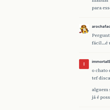
para ess
arochafa
Pergunta
fácil…é
immortal
I
o chato 
tef disc
alguem s
já é poss