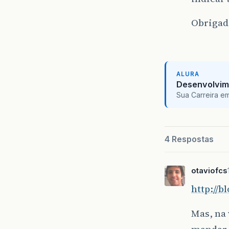
Obriga
ALURA
Desenvolvim
Sua Carreira e
4 Respostas
otaviofcs
http://b
Mas, na 
mandar 