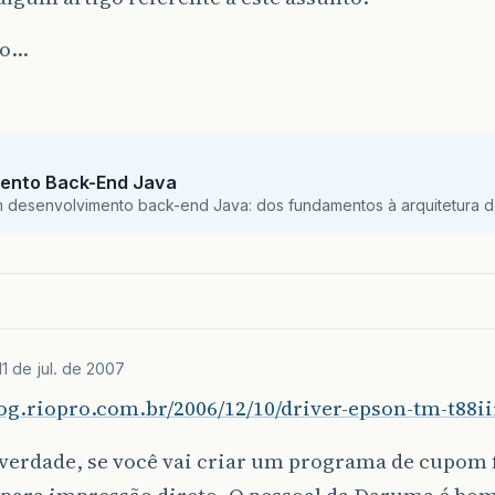
do…
ento Back-End Java
m desenvolvimento back-end Java: dos fundamentos à arquitetura de
11 de jul. de 2007
log.riopro.com.br/2006/12/10/driver-epson-tm-t88ii
verdade, se você vai criar um programa de cupom f
para impressão direto. O pessoal da Daruma é bom