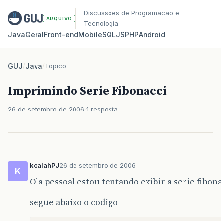
Discussoes de Programacao e
ARQUIVO
Tecnologia
Java
Geral
Front‑end
Mobile
SQL
JS
PHP
Android
GUJ
/
Java
/
Topico
Imprimindo Serie Fibonacci
26 de setembro de 2006
1 resposta
koalahPJ
26 de setembro de 2006
K
Ola pessoal estou tentando exibir a serie fibon
segue abaixo o codigo