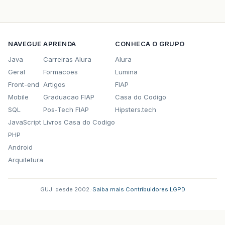
NAVEGUE
APRENDA
CONHECA O GRUPO
Java
Carreiras Alura
Alura
Geral
Formacoes
Lumina
Front-end
Artigos
FIAP
Mobile
Graduacao FIAP
Casa do Codigo
SQL
Pos-Tech FIAP
Hipsters.tech
JavaScript
Livros Casa do Codigo
PHP
Android
Arquitetura
GUJ: desde 2002.
·
Saiba mais
·
Contribuidores
·
LGPD