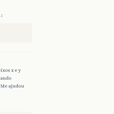
1:
ixos x e y
ando
. Me ajudou