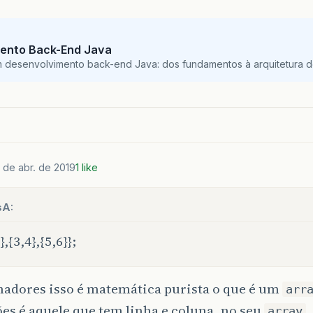
ento Back-End Java
m desenvolvimento back-end Java: dos fundamentos à arquitetura de
 de abr. de 2019
1 like
sA:
},{3,4},{5,6}};
adores isso é matemática purista o que é um
arr
s é aquele que tem linha e coluna, no seu
,
array