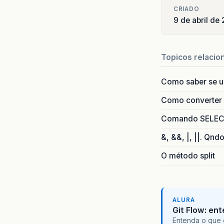
CRIADO
9 de abril de
Topicos relacio
Como saber se 
Como converter i
Comando SELECT 
&, &&, |, ||. Qnd
O método split
ALURA
Git Flow: en
Entenda o que 