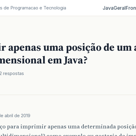
Java
Geral
Fron
s de Programacao e Tecnologia
r apenas uma posição de um 
mensional em Java?
2 respostas
e abril de 2019
ço para imprimir apenas uma determinada posiçã
ultidimensional? como exemplo eu gostaria de im