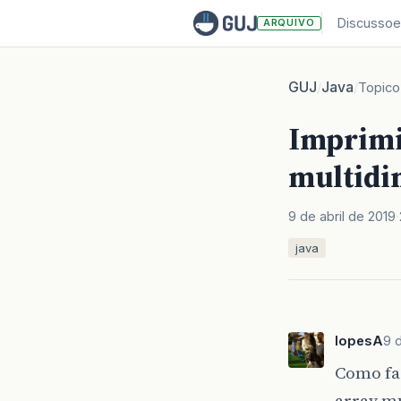
Discussoe
ARQUIVO
GUJ
Java
/
/
Topico
Imprimi
multidi
9 de abril de 2019
java
lopesA
9 d
Como fa
array m