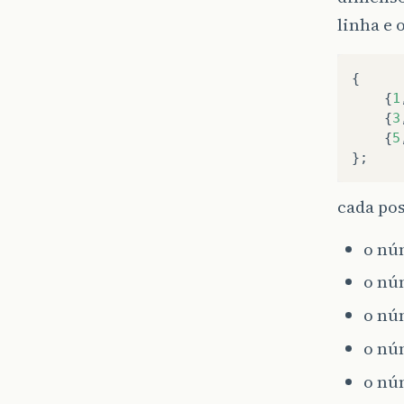
linha e 
{
{
1
{
3
{
5
};
cada pos
o núm
o núm
o núm
o núm
o núm