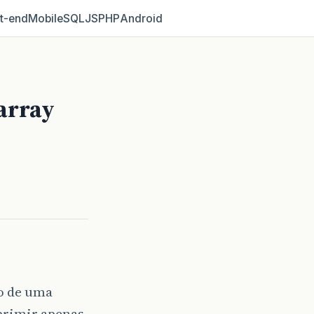
t‑end
Mobile
SQL
JS
PHP
Android
array
o de uma
primir apenas