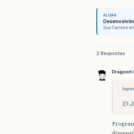
ALURA
Desenvolvim
Sua Carreira e
2 Respostas
Dragoon
9
lope
{{1,2
Program
dimensõe