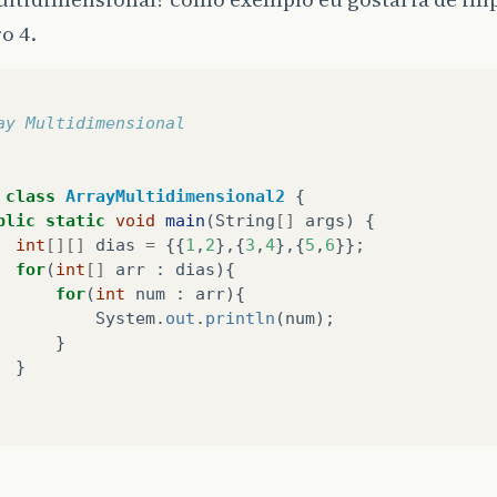
o 4.
ay Multidimensional
class
ArrayMultidimensional2
{
blic
static
void
main
(
String
[]
args
)
{
int
[][]
dias
=
{{
1
,
2
},{
3
,
4
},{
5
,
6
}};
for
(
int
[]
arr
:
dias
){
for
(
int
num
:
arr
){
System
.
out
.
println
(
num
);
}
}