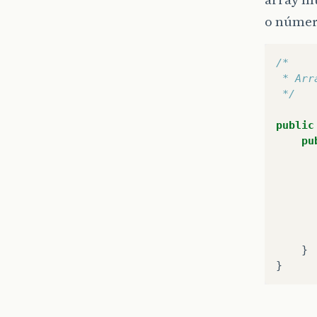
o númer
/*
 * Arr
 */
public
pu
}
}