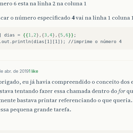
ero 6 esta na linha 2 na coluna 1
scar o número especificado
4
vai na linha 1 coluna 
] dias = 
{{
1
,
2
},{
3
,
4
},{
5
,
6
}}
;
.out.println(dias[1][1]); //imprime o número 4
de abr. de 2019
1 like
rigado, eu já havia compreendido o conceito dos e
stava tentando fazer essa chamada dentro do
for
qu
mente bastava printar referenciando o que queria
ssa pequena grande tarefa.