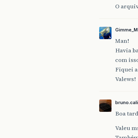
O arqui
Gimme_M
Man!
Havia b
com iss
Fiquei 
Valews!
bruno.cal
Boa tard
Valeu m
Também 