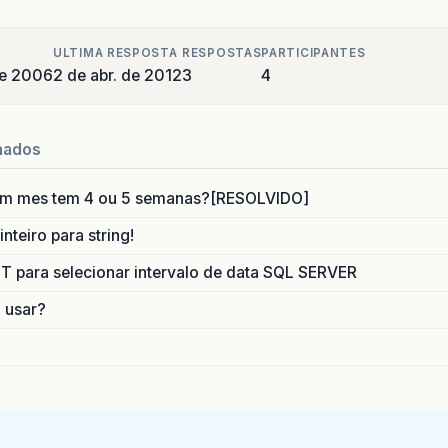
ULTIMA RESPOSTA
RESPOSTAS
PARTICIPANTES
de 2006
2 de abr. de 2012
3
4
nados
um mes tem 4 ou 5 semanas?[RESOLVIDO]
nteiro para string!
para selecionar intervalo de data SQL SERVER
o usar?