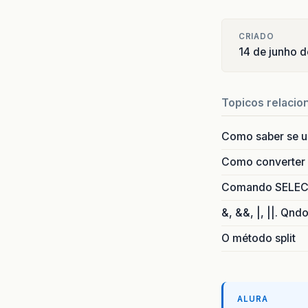
CRIADO
14 de junho 
Topicos relacio
Como saber se 
Como converter i
Comando SELECT 
&, &&, |, ||. Qnd
O método split
ALURA