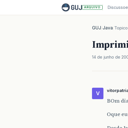
Discussoe
ARQUIVO
GUJ
Java
/
/
Topico
Imprimi
14 de junho de 20
vitorpatri
V
BOm dia
Oque eu
Desde Ja