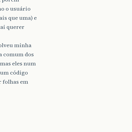
mo o usuário
ais que uma) e
ai querer
solveu minha
nha comum dos
, mas eles num
 um código
r folhas em