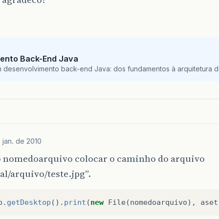
ento Back-End Java
m desenvolvimento back-end Java: dos fundamentos à arquitetura de
 jan. de 2010
o nomedoarquivo colocar o caminho do arquivo
cal/arquivo/teste.jpg”.
p
.
getDesktop
().
print
(
new
File
(
nomedoarquivo
),
aset