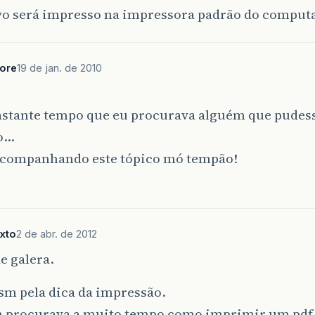
vo será impresso na impressora padrão do comput
ore
19 de jan. de 2010
astante tempo que eu procurava alguém que pudes
o…
acompanhando este tópico mó tempão!
ixto
2 de abr. de 2012
e galera.
sm pela dica da impressão.
procurava a muito tempo como imprimir um pdf