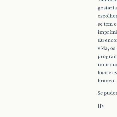
gostaria
escolher
se tem 
imprimi
Eu enco
vida, o
program
imprimi
loco e 
branco.
Se pude
[]'s