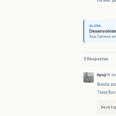
ALURA
Desenvolvim
Sua Carreira e
3 Respostas
hpsjr
18 de
Basta n
“/usr/lo
Deskto