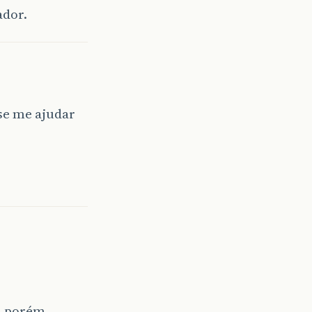
ador.
se me ajudar
, porém