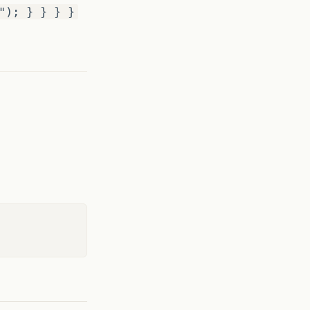
"); } } } }