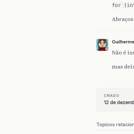
for (in
Abraços
Guilherm
Não é is
mas deix
CRIADO
12 de dezem
Topicos relacio