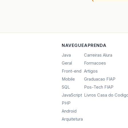
NAVEGUE
APRENDA
Java
Carreiras Alura
Geral
Formacoes
Front-end
Artigos
Mobile
Graduacao FIAP
SQL
Pos-Tech FIAP
JavaScript
Livros Casa do Codig
PHP
Android
Arquitetura