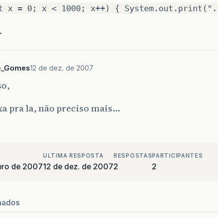
t x = 0; x < 1000; x++) { System.out.print(".
.
e_Gomes
12 de dez. de 2007
so,
a pra la, não preciso mais…
ULTIMA RESPOSTA
RESPOSTAS
PARTICIPANTES
bro de 2007
12 de dez. de 2007
2
2
nados