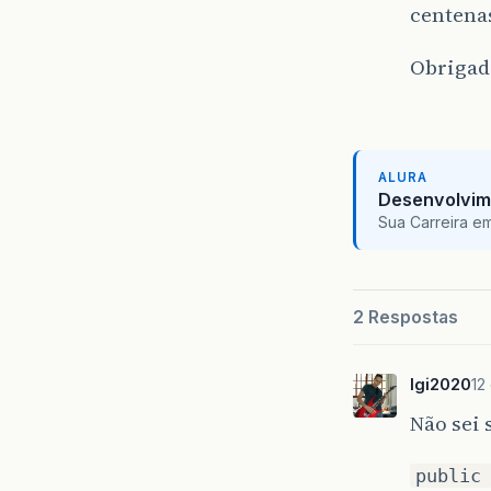
centena
Obrigad
ALURA
Desenvolvim
Sua Carreira e
2 Respostas
lgi2020
12
Não sei 
public