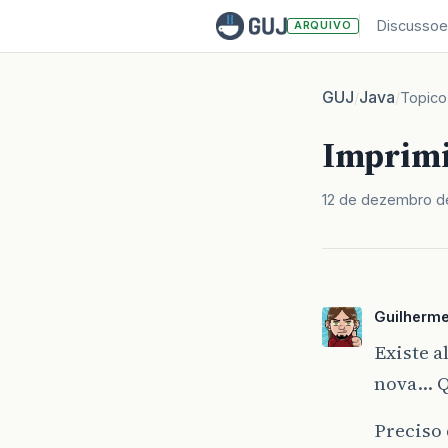
Discussoe
ARQUIVO
GUJ
Java
/
/
Topico
Imprimi
12 de dezembro d
Guilherm
Existe a
nova… Q
Preciso 