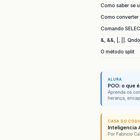
Como saber se 
Como converter i
Comando SELECT 
&, &&, |, ||. Qnd
O método split
ALURA
POO: o que é
Aprenda os con
herança, encap
CASA DO COD
Inteligencia 
Por Fabricio C