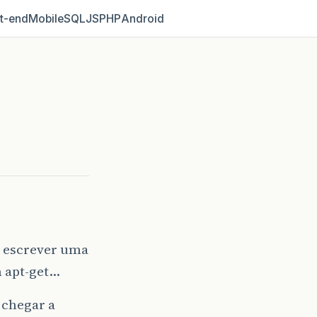
t‑end
Mobile
SQL
JS
PHP
Android
m escrever uma
 apt-get…
 chegar a