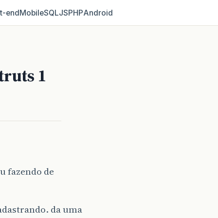
t‑end
Mobile
SQL
JS
PHP
Android
truts 1
ou fazendo de
cadastrando. da uma