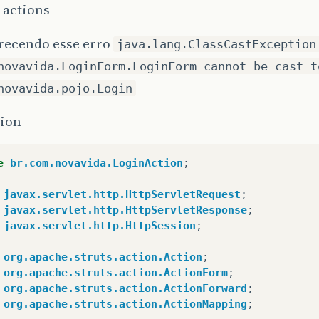
 actions
arecendo esse erro
java.lang.ClassCastException
novavida.LoginForm.LoginForm cannot be cast t
novavida.pojo.Login
tion
e
br.com.novavida.LoginAction
;
javax.servlet.http.HttpServletRequest
;
javax.servlet.http.HttpServletResponse
;
javax.servlet.http.HttpSession
;
org.apache.struts.action.Action
;
org.apache.struts.action.ActionForm
;
org.apache.struts.action.ActionForward
;
org.apache.struts.action.ActionMapping
;