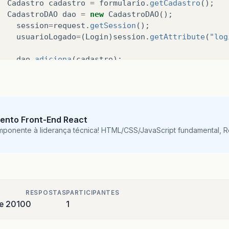
Cadastro
cadastro
=
formulario
.
getCadastro
();
CadastroDAO
dao
=
new
CadastroDAO
();
session
=
request
.
getSession
();
usuarioLogado
=
(
Login
)
session
.
getAttribute
(
"log
dao
.
adiciona
(
cadastro
);
System
.
out
.
println
(
"USUARIO LOGADO"
+
" "
+
us
System
.
out
.
println
((
new
StringBuilder
(
"criando c
cadastro
.
getNum_cad
()).
toString
());
return
mapping
.
findForward
(
"adiciona"
);
ento Front-End React
mponente à liderança técnica! HTML/CSS/JavaScript fundamental, 
RESPOSTAS
PARTICIPANTES
e 2010
0
1