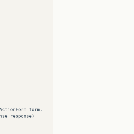
ActionForm
form
,
nse
response
)