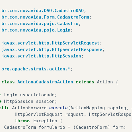
return
mapping
.
findForward
(
"erroaologar"
);
br.com.novavida.DAO.CadastroDAO
;
br.com.novavida.Form.CadastroForm
;
}
br.com.novavida.pojo.Cadastro
;
br.com.novavida.pojo.Login
;
return
mapping
.
findForward
(
"logar"
);
javax.servlet.http.HttpServletRequest
;
javax.servlet.http.HttpServletResponse
;
javax.servlet.http.HttpSession
;
org.apache.struts.action.*
;
class
AdcionaCadastroAction
extends
Action
{
e
Login
usuarioLogado
;
e
HttpSession
session
;
blic
ActionForward
execute
(
ActionMapping
mapping
,
HttpServletRequest
request
,
HttpServletRespo
throws
Exception
{
CadastroForm
formulario
=
(
CadastroForm
)
form
;