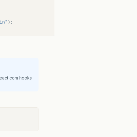
in"
);
uarioLogado
.
getLogin
())
;
adastro"
)).
append
(
React com hooks