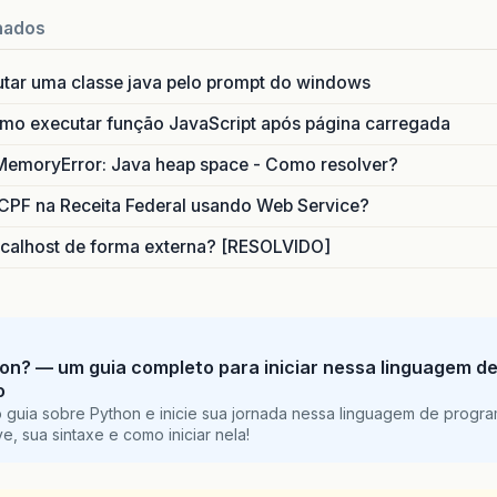
nados
utar uma classe java pelo prompt do windows
o executar função JavaScript após página carregada
MemoryError: Java heap space - Como resolver?
CPF na Receita Federal usando Web Service?
calhost de forma externa? [RESOLVIDO]
on? — um guia completo para iniciar nessa linguagem d
o
 guia sobre Python e inicie sua jornada nessa linguagem de progr
e, sua sintaxe e como iniciar nela!