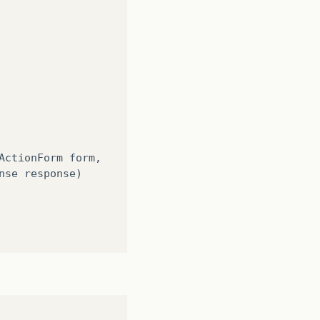
ActionForm
form
,
nse
response
)
());