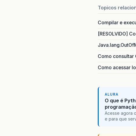
Topicos relacio
Compilar e exec
[RESOLVIDO] Com
Java.lang.OutOf
Como consultar 
Como acessar lo
ALURA
O que é Pyth
programaçã
Acesse agora o
e para que serv