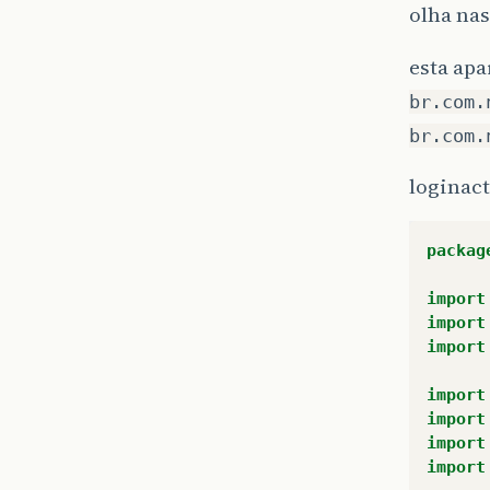
olha nas
esta ap
br.com.
br.com.
loginac
packag
import
import
import
import
import
import
import