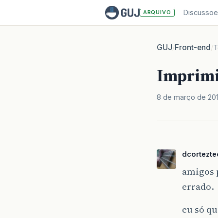
Discussoe
ARQUIVO
GUJ
Front-end
/
/
T
Imprimir
8 de março de 20
dcortezte
amigos p
errado.
eu só qu