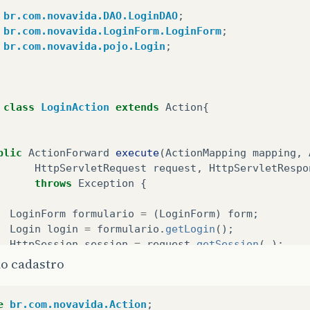
br.com.novavida.DAO.LoginDAO
;
br.com.novavida.LoginForm.LoginForm
;
br.com.novavida.pojo.Login
;
class
LoginAction
extends
Action
{
blic
ActionForward
execute
(
ActionMapping
mapping
,
HttpServletRequest
request
,
HttpServletRespo
throws
Exception
{
LoginForm
formulario
=
(
LoginForm
)
form
;
Login
login
=
formulario
.
getLogin
();
HttpSession
session
=
request
.
getSession
(
);
session
.
setAttribute
(
"login"
,
form
);
do cadastro
System
.
out
.
println
(
"Login:"
+
" "
+
login
.
getLogin
if
(
!
new
LoginDAO
().
valida
(
login
))
{
e
br.com.novavida.Action
;