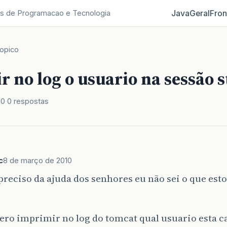
Java
Geral
Fron
s de Programacao e Tecnologia
opico
 no log o usuario na sessão s
10
0 respostas
c
8 de março de 2010
reciso da ajuda dos senhores eu não sei o que est
ero imprimir no log do tomcat qual usuario esta 