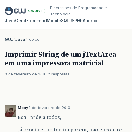
Discussoes de Programacao e
ARQUIVO
Tecnologia
Java
Geral
Front‑end
Mobile
SQL
JS
PHP
Android
GUJ
/
Java
/
Topico
Imprimir String de um jTextArea
em uma impressora matricial
3 de fevereiro de 2010
2 respostas
Moby
3 de fevereiro de 2010
Boa Tarde a todos,
Já procurei no forum porem, nao encontrei