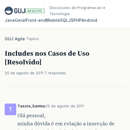
Discussoes de Programacao e
ARQUIVO
Tecnologia
Java
Geral
Front‑end
Mobile
SQL
JS
PHP
Android
GUJ
/
Agile
/
Topico
Includes nos Casos de Uso
[Resolvido]
25 de agosto de 2011
7 respostas
Tassio_Santos
25 de agosto de 2011
T
Olá pessoal,
minha dúvida é em relação a inserção de