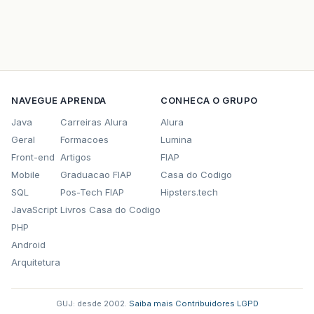
NAVEGUE
APRENDA
CONHECA O GRUPO
Java
Carreiras Alura
Alura
Geral
Formacoes
Lumina
Front-end
Artigos
FIAP
Mobile
Graduacao FIAP
Casa do Codigo
SQL
Pos-Tech FIAP
Hipsters.tech
JavaScript
Livros Casa do Codigo
PHP
Android
Arquitetura
GUJ: desde 2002.
·
Saiba mais
·
Contribuidores
·
LGPD