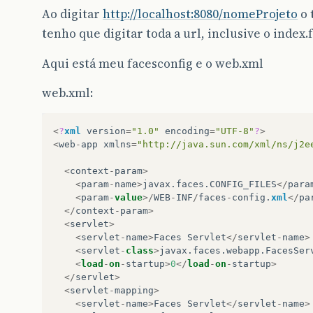
Ao digitar
http://localhost:8080/nomeProjeto
o 
tenho que digitar toda a url, inclusive o index
Aqui está meu facesconfig e o web.xml
web.xml:
<
?
xml
version
=
"1.0"
encoding
=
"UTF-8"
?
>
<
web
-
app
xmlns
=
"http://java.sun.com/xml/ns/j2e
<
context
-
param
>
<
param
-
name
>
javax
.
faces
.
CONFIG_FILES
</
para
<
param
-
value
>/
WEB
-
INF
/
faces
-
config
.
xml
</
pa
</
context
-
param
>
<
servlet
>
<
servlet
-
name
>
Faces
Servlet
</
servlet
-
name
>
<
servlet
-
class
>
javax
.
faces
.
webapp
.
FacesSer
<
load
-
on
-
startup
>
0
</
load
-
on
-
startup
>
</
servlet
>
<
servlet
-
mapping
>
<
servlet
-
name
>
Faces
Servlet
</
servlet
-
name
>