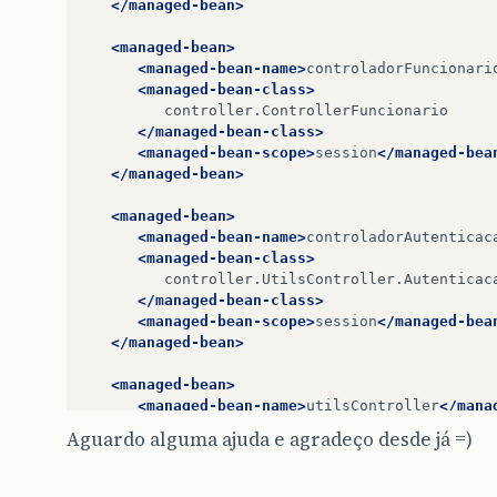
</managed-bean>
<managed-bean>
<managed-bean-name>
controladorFuncionari
<managed-bean-class>
controller.ControllerFuncionario
</managed-bean-class>
<managed-bean-scope>
session
</managed-bea
</managed-bean>
<managed-bean>
<managed-bean-name>
controladorAutenticac
<managed-bean-class>
controller.UtilsController.Autenticac
</managed-bean-class>
<managed-bean-scope>
session
</managed-bea
</managed-bean>
<managed-bean>
<managed-bean-name>
utilsController
</mana
<managed-bean-class>
Aguardo alguma ajuda e agradeço desde já =)
controller.UtilsController.UtilsContr
</managed-bean-class>
<managed-bean-scope>
session
</managed-bea