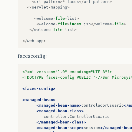
<
url
-
pattern
>*
.
faces
</
url
-
pattern
>
</
servlet
-
mapping
>
<
welcome
-
file
-
list
>
<
welcome
-
file
>
index
.
jsp
</
welcome
-
file
>
</
welcome
-
file
-
list
>
</
web
-
app
>
facesconfig:
<?xml version="1.0" encoding="UTF-8"?>
<!DOCTYPE faces-config PUBLIC "-//Sun Microsys
<faces-config>
<managed-bean>
<managed-bean-name>
controladorUsuario
</m
<managed-bean-class>
controller.ControllerUsuario
</managed-bean-class>
<managed-bean-scope>
session
</managed-bea