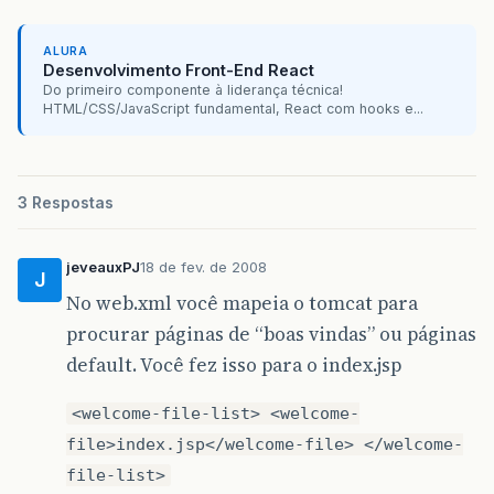
</managed-bean>
ALURA
Desenvolvimento Front-End React
<navigation-rule>
Do primeiro componente à liderança técnica!
<from-view-id>
/index.jsp
</from-view-id>
HTML/CSS/JavaScript fundamental, React com hooks e...
<navigation-case>
<from-outcome>
sucesso
</from-outcome>
<to-view-id>
/content/pages/funcionario/lstFunc
3 Respostas
</to-view-id>
</navigation-case>
<navigation-case>
<from-outcome>
falha
</from-outcome>
jeveauxPJ
18 de fev. de 2008
J
<to-view-id>
No web.xml você mapeia o tomcat para
/index.jsp
</to-view-id>
procurar páginas de “boas vindas” ou páginas
</navigation-case>
default. Você fez isso para o index.jsp
</navigation-rule>
<welcome-file-list> <welcome-
<navigation-rule>
<from-view-id>
file>index.jsp</welcome-file> </welcome-
/content/pages/funcionario/frmCadastr
file-list>
</from-view-id>