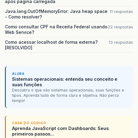
após página carregada
</navigation-rule>
Java.lang.OutOfMemoryError: Java heap space
11 respostas
- Como resolver?
<navigation-rule>
<from-view-id>
Como consultar CPF na Receita Federal usando
22 respostas
/content/pages/usuario/lstUsuario.jsp
Web Service?
</from-view-id>
<navigation-case>
Como acessar localhost de forma externa?
13 respostas
<from-outcome>
editar
</from-outcome>
[RESOLVIDO]
<to-view-id>
/content/pages/usuario/frmEditarUs
</to-view-id>
</navigation-case>
ALURA
</navigation-rule>
Sistemas operacionais: entenda seu conceito e
suas funções
<navigation-rule>
Descubra o que são sistemas operacionais, suas funções e
<from-view-id>
tipos. Aprenda tudo de forma clara e objetiva. Não perca
/content/pages/usuario/lstUsuario.jsp
tempo!
</from-view-id>
<navigation-case>
<from-outcome>
remover
</from-outcome>
<to-view-id>
CASA DO CODIGO
Aprenda JavaScript com Dashboards: Seus
/content/pages/usuario/vsrRemoverU
primeiros passos...
</to-view-id>