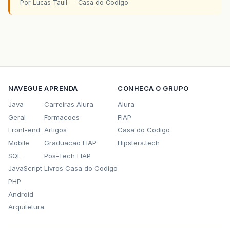
Por Lucas Tauil — Casa do Codigo
</navigation-case>
</navigation-rule>
<navigation-rule>
<from-view-id>
/content/pages/usuario/vsrRemoverUser
</from-view-id>
<navigation-case>
<from-outcome>
sucesso
</from-outcome>
NAVEGUE
APRENDA
CONHECA O GRUPO
<to-view-id>
/content/pages/usuario/lstUsuario.
Java
Carreiras Alura
Alura
</to-view-id>
Geral
Formacoes
FIAP
</navigation-case>
Front-end
Artigos
Casa do Codigo
<navigation-case>
<from-outcome>
falha
</from-outcome>
Mobile
Graduacao FIAP
Hipsters.tech
<to-view-id>
SQL
Pos-Tech FIAP
/content/pages/usuario/lstUsuario.
JavaScript
Livros Casa do Codigo
</to-view-id>
</navigation-case>
PHP
</navigation-rule>
Android
Arquitetura
<navigation-rule>
<from-view-id>