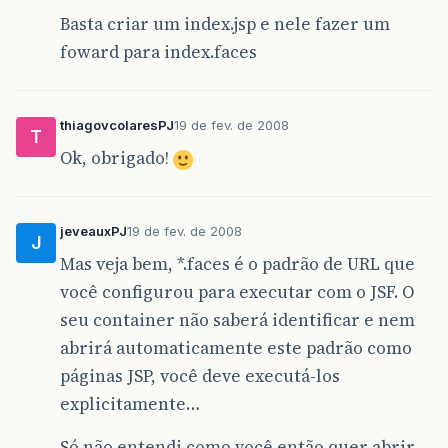
<navigation-case>
Basta criar um index.jsp e nele fazer um
<from-outcome>
sucesso
</from-outcome>
<to-view-id>
foward para index.faces
/content/pages/funcionario/lstFunc
</to-view-id>
</navigation-case>
<navigation-case>
thiagovcolaresPJ
19 de fev. de 2008
T
<from-outcome>
falha
</from-outcome>
Ok, obrigado!
<to-view-id>
/content/pages/funcionario/errFunc
</to-view-id>
</navigation-case>
</navigation-rule>
jeveauxPJ
19 de fev. de 2008
J
Mas veja bem, *.faces é o padrão de URL que
<navigation-rule>
<from-view-id>
você configurou para executar com o JSF. O
/content/pages/usuario/frmCadastrarUs
seu container não saberá identificar e nem
</from-view-id>
abrirá automaticamente este padrão como
<navigation-case>
<from-outcome>
sucesso
</from-outcome>
páginas JSP, você deve executá-los
<to-view-id>
explicitamente…
/content/pages/usuario/lstUsuario.
</to-view-id>
</navigation-case>
Só não entendi como você então quer abrir