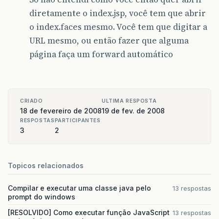
<navigation-case>
diretamente o index.jsp, você tem que abrir
<from-outcome>
falha
</from-outcome>
<to-view-id>
o index.faces mesmo. Você tem que digitar a
/content/pages/usuario/errUsuarioD
URL mesmo, ou então fazer que alguma
</to-view-id>
</navigation-case>
página faça um forward automático
</navigation-rule>
<navigation-rule>
<from-view-id>
/content/pages/usuario/frmEditarUser.
CRIADO
ULTIMA RESPOSTA
</from-view-id>
18 de fevereiro de 2008
19 de fev. de 2008
<navigation-case>
RESPOSTAS
PARTICIPANTES
<from-outcome>
sucesso
</from-outcome>
3
2
<to-view-id>
/content/pages/usuario/lstUsuario.
</to-view-id>
</navigation-case>
Topicos relacionados
<navigation-case>
<from-outcome>
falha
</from-outcome>
Compilar e executar uma classe java pelo
13 respostas
<to-view-id>
prompt do windows
/content/pages/usuario/lstUsuario.
</to-view-id>
[RESOLVIDO] Como executar função JavaScript
13 respostas
</navigation-case>