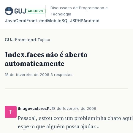
Discussoes de Programacao e
ARQUIVO
Tecnologia
Java
Geral
Front‑end
Mobile
SQL
JS
PHP
Android
GUJ
/
Front-end
/
Topico
Index.faces não é aberto
automaticamente
18 de fevereiro de 2008
3 respostas
thiagovcolaresPJ
18 de fevereiro de 2008
T
Pessoal, estou com um probleminha chato aqui
espero que alguém possa ajudar…