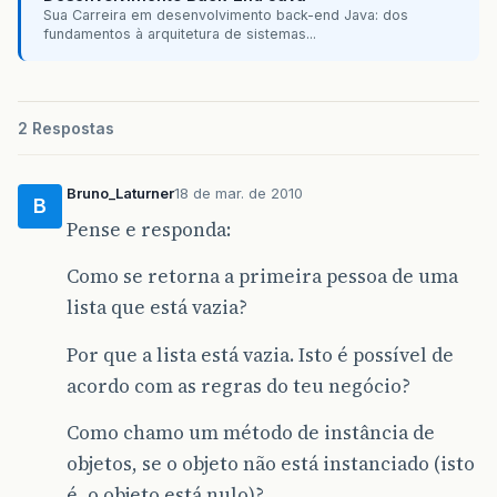
Sua Carreira em desenvolvimento back-end Java: dos
at
java
.
awt
.
Component
.
processMouseEven
fundamentos à arquitetura de sistemas...
at
javax
.
swing
.
JComponent
.
processMouse
at
java
.
awt
.
Component
.
processEvent
(
Com
at
java
.
awt
.
Container
.
processEvent
(
Con
at
java
.
awt
.
Component
.
dispatchEventImp
at
java
.
awt
.
Container
.
dispatchEventImp
2 Respostas
at
java
.
awt
.
Component
.
dispatchEvent
(
Co
at
java
.
awt
.
LightweightDispatcher
.
reta
at
java
.
awt
.
LightweightDispatcher
.
proc
Bruno_Laturner
18 de mar. de 2010
B
at
java
.
awt
.
LightweightDispatcher
.
disp
Pense e responda:
at
java
.
awt
.
Container
.
dispatchEventImp
at
java
.
awt
.
Window
.
dispatchEventImpl
(
W
at
java
.
awt
.
Component
.
dispatchEvent
(
Co
Como se retorna a primeira pessoa de uma
at
java
.
awt
.
EventQueue
.
dispatchEvent
(
E
lista que está vazia?
at
java
.
awt
.
EventDispatchThread
.
pumpOn
at
java
.
awt
.
EventDispatchThread
.
pumpEv
Por que a lista está vazia. Isto é possível de
at
java
.
awt
.
EventDispatchThread
.
pumpEv
at
java
.
awt
.
EventDispatchThread
.
pumpEv
acordo com as regras do teu negócio?
at
java
.
awt
.
EventDispatchThread
.
pumpEv
at
java
.
awt
.
EventDispatchThread
.
run
(
Ev
Como chamo um método de instância de
objetos, se o objeto não está instanciado (isto
é, o objeto está nulo)?