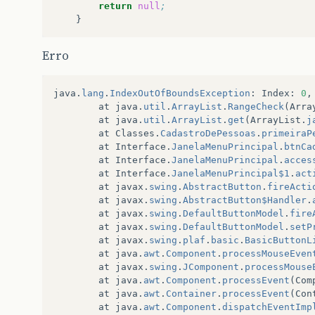
return
null
;
Erro
java
.
lang
.
IndexOutOfBoundsException
:
Index
:
0
,
at
java
.
util
.
ArrayList
.
RangeCheck
(
Arra
at
java
.
util
.
ArrayList
.
get
(
ArrayList
.
j
at
Classes
.
CadastroDePessoas
.
primeiraP
at
Interface
.
JanelaMenuPrincipal
.
btnCa
at
Interface
.
JanelaMenuPrincipal
.
acces
at
Interface
.
JanelaMenuPrincipal$1
.
act
at
javax
.
swing
.
AbstractButton
.
fireActi
at
javax
.
swing
.
AbstractButton$Handler
.
at
javax
.
swing
.
DefaultButtonModel
.
fire
at
javax
.
swing
.
DefaultButtonModel
.
setP
at
javax
.
swing
.
plaf
.
basic
.
BasicButtonL
at
java
.
awt
.
Component
.
processMouseEven
at
javax
.
swing
.
JComponent
.
processMouse
at
java
.
awt
.
Component
.
processEvent
(
Com
at
java
.
awt
.
Container
.
processEvent
(
Con
at
java
.
awt
.
Component
.
dispatchEventImp