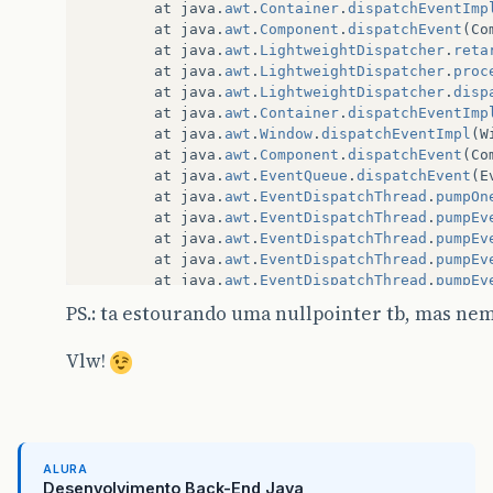
at
java
.
awt
.
Container
.
dispatchEventImp
at
java
.
awt
.
Component
.
dispatchEvent
(
Co
at
java
.
awt
.
LightweightDispatcher
.
reta
at
java
.
awt
.
LightweightDispatcher
.
proc
at
java
.
awt
.
LightweightDispatcher
.
disp
at
java
.
awt
.
Container
.
dispatchEventImp
at
java
.
awt
.
Window
.
dispatchEventImpl
(
W
at
java
.
awt
.
Component
.
dispatchEvent
(
Co
at
java
.
awt
.
EventQueue
.
dispatchEvent
(
E
at
java
.
awt
.
EventDispatchThread
.
pumpOn
at
java
.
awt
.
EventDispatchThread
.
pumpEv
at
java
.
awt
.
EventDispatchThread
.
pumpEv
at
java
.
awt
.
EventDispatchThread
.
pumpEv
at
java
.
awt
.
EventDispatchThread
.
pumpEv
at
java
.
awt
.
EventDispatchThread
.
run
(
Ev
PS.: ta estourando uma nullpointer tb, mas nem
Exception
in
thread
"AWT-EventQueue-0"
java
.
la
at
Interface
.
JanelaMenuPrincipal
.
btnCa
Vlw!
at
Interface
.
JanelaMenuPrincipal
.
acces
at
Interface
.
JanelaMenuPrincipal$1
.
act
at
javax
.
swing
.
AbstractButton
.
fireActi
at
javax
.
swing
.
AbstractButton$Handler
.
at
javax
.
swing
.
DefaultButtonModel
.
fire
at
javax
.
swing
.
DefaultButtonModel
.
setP
ALURA
Desenvolvimento Back-End Java
at
javax
.
swing
.
plaf
.
basic
.
BasicButtonL