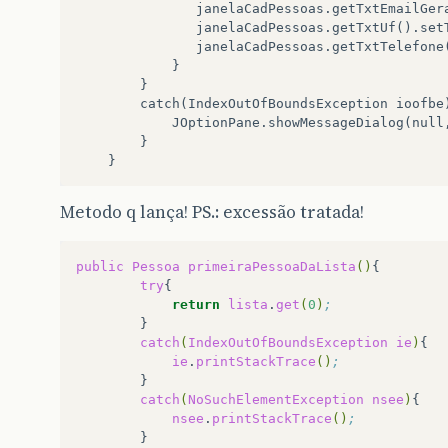
janelaCadPessoas
.
getTxtEmailGer
janelaCadPessoas
.
getTxtUf
().
set
janelaCadPessoas
.
getTxtTelefone
}
}
catch
(
IndexOutOfBoundsException
ioofbe
JOptionPane
.
showMessageDialog
(
null
}
}
Metodo q lança! PS.: excessão tratada!
public
Pessoa
primeiraPessoaDaLista
()
try
return
lista
.
get
(
0
)
;
catch
(
IndexOutOfBoundsException
ie
)
ie
.
printStackTrace
()
;
catch
(
NoSuchElementException
nsee
)
nsee
.
printStackTrace
()
;