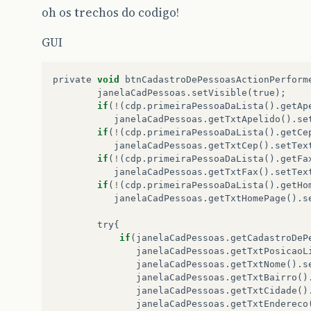
oh os trechos do codigo!
GUI
private
void
btnCadastroDePessoasActionPerform
janelaCadPessoas
.
setVisible
(
true
);
if
(
!
(
cdp
.
primeiraPessoaDaLista
().
getAp
janelaCadPessoas
.
getTxtApelido
().
se
if
(
!
(
cdp
.
primeiraPessoaDaLista
().
getCe
janelaCadPessoas
.
getTxtCep
().
setTex
if
(
!
(
cdp
.
primeiraPessoaDaLista
().
getFa
janelaCadPessoas
.
getTxtFax
().
setTex
if
(
!
(
cdp
.
primeiraPessoaDaLista
().
getHo
janelaCadPessoas
.
getTxtHomePage
().
s
try
{
if
(
janelaCadPessoas
.
getCadastroDeP
janelaCadPessoas
.
getTxtPosicaoL
janelaCadPessoas
.
getTxtNome
().
s
janelaCadPessoas
.
getTxtBairro
()
janelaCadPessoas
.
getTxtCidade
()
janelaCadPessoas
.
getTxtEndereco