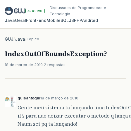
Discussoes de Programacao e
ARQUIVO
Tecnologia
Java
Geral
Front‑end
Mobile
SQL
JS
PHP
Android
GUJ
/
Java
/
Topico
IndexOutOfBoundsException?
18 de março de 2010
2 respostas
guisantogui
18 de março de 2010
Gente meu sistema ta lançando uma IndexOutOf
if’s para não deixar executar o metodo q lança 
Naum sei pq ta lançando!