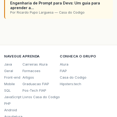
Engenharia de Prompt para Devs: Um guia para
aprender a...
Por Ricardo Pupo Larguesa — Casa do Codigo
NAVEGUE
APRENDA
CONHECA O GRUPO
Java
Carreiras Alura
Alura
Geral
Formacoes
FIAP
Front-end
Artigos
Casa do Codigo
Mobile
Graduacao FIAP
Hipsters.tech
SQL
Pos-Tech FIAP
JavaScript
Livros Casa do Codigo
PHP
Android
Arquitetura