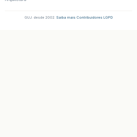
GUJ: desde 2002.
·
Saiba mais
·
Contribuidores
·
LGPD