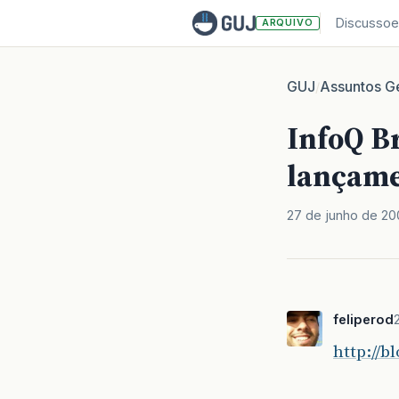
Discussoe
ARQUIVO
GUJ
Assuntos Ge
/
InfoQ B
lançam
27 de junho de 2
feliperod
http://b