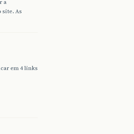
r a
 site. As
car em 4 links