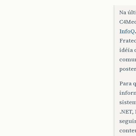
Na últ
C4Med
InfoQ
Fratec
idéia 
comun
poster
Para q
infor
siste
.NET, 
segui
conteú