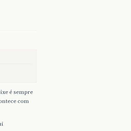
eixe é sempre
acontece com
ui