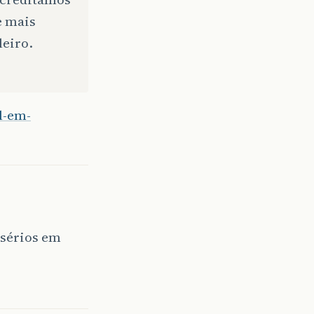
e mais
leiro.
il-em-
 sérios em