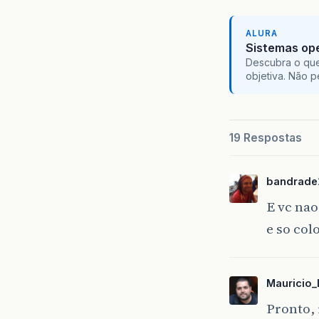
ALURA
Sistemas ope
Descubra o que
objetiva. Não 
19 Respostas
bandrade
E vc nao
e so col
Mauricio_
Pronto,