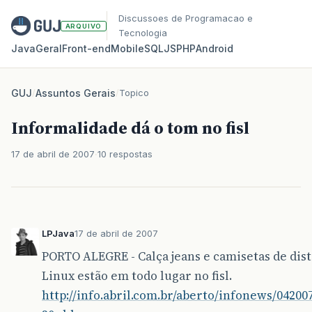
Discussoes de Programacao e
ARQUIVO
Tecnologia
Java
Geral
Front‑end
Mobile
SQL
JS
PHP
Android
GUJ
/
Assuntos Gerais
/
Topico
Informalidade dá o tom no fisl
17 de abril de 2007
10 respostas
LPJava
17 de abril de 2007
PORTO ALEGRE - Calça jeans e camisetas de dis
Linux estão em todo lugar no fisl.
http://info.abril.com.br/aberto/infonews/04200