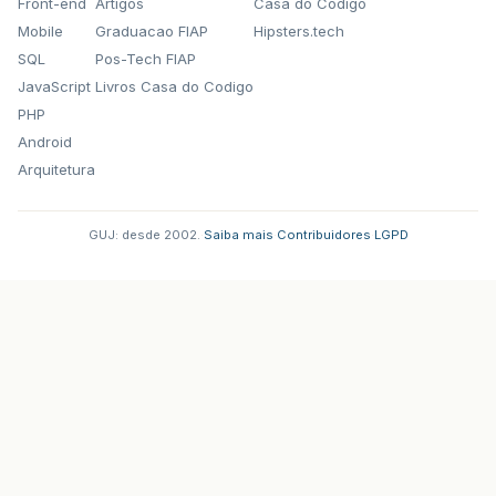
Front-end
Artigos
Casa do Codigo
Mobile
Graduacao FIAP
Hipsters.tech
SQL
Pos-Tech FIAP
JavaScript
Livros Casa do Codigo
PHP
Android
Arquitetura
GUJ: desde 2002.
·
Saiba mais
·
Contribuidores
·
LGPD