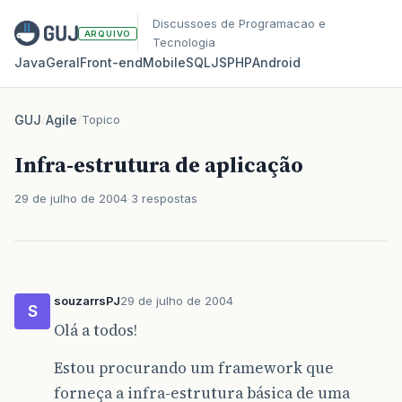
Discussoes de Programacao e
ARQUIVO
Tecnologia
Java
Geral
Front‑end
Mobile
SQL
JS
PHP
Android
GUJ
/
Agile
/
Topico
Infra-estrutura de aplicação
29 de julho de 2004
3 respostas
souzarrsPJ
29 de julho de 2004
S
Olá a todos!
Estou procurando um framework que
forneça a infra-estrutura básica de uma