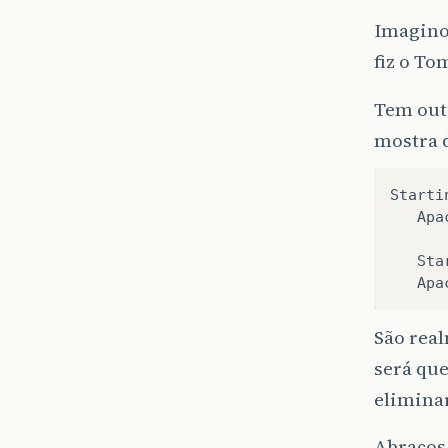
Imagino
fiz o To
Tem outr
mostra 
Starti
   Apa
   Sta
São real
será que
elimina
Abraços