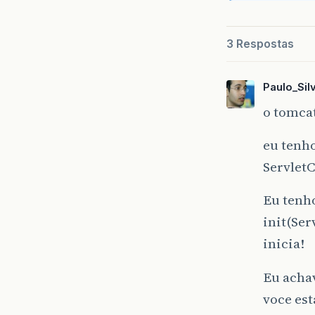
3 Respostas
Paulo_Sil
o tomca
eu tenh
ServletC
Eu tenho
init(Se
inicia!
Eu acha
voce est