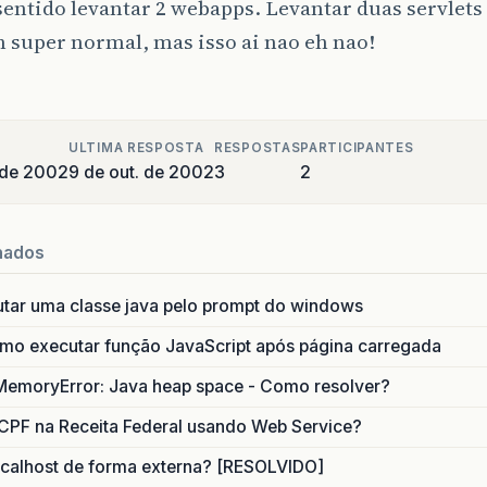
sentido levantar 2 webapps. Levantar duas servlet
h super normal, mas isso ai nao eh nao!
ULTIMA RESPOSTA
RESPOSTAS
PARTICIPANTES
 de 2002
9 de out. de 2002
3
2
nados
utar uma classe java pelo prompt do windows
o executar função JavaScript após página carregada
MemoryError: Java heap space - Como resolver?
CPF na Receita Federal usando Web Service?
calhost de forma externa? [RESOLVIDO]