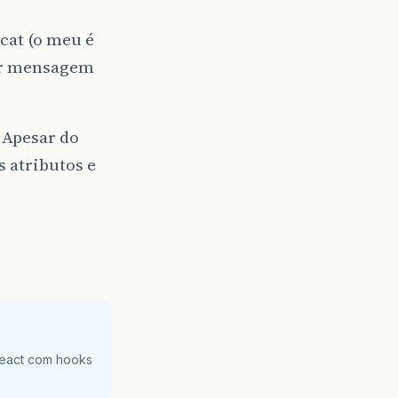
at (o meu é
uer mensagem
?
Apesar do
 atributos e
React com hooks