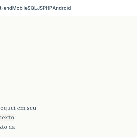
t‑end
Mobile
SQL
JS
PHP
Android
loquei em seu
texto
xto da