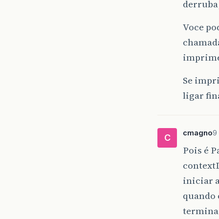
derruba,
Voce po
chamada 
imprime 
Se impri
ligar f
cmagno
9
C
Pois é P
contextD
iniciar 
quando 
terminad