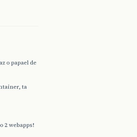
az o papael de
ntainer, ta
do 2 webapps!