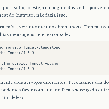
 que a solução esteja em algum dos xml´s pois em
mcat do instrutor não fazia isso.
a coisa, veja que quando chamamos o Tomcat (verif
duas mensagens dele no console:
ng service Tomcat-Standalone

che Tomcat/4.0.3

rting service Tomcat-Apache

mente dois serviços diferentes? Precisamos dos doi
 podemos fazer com que um faça o serviço do outr
r um deles?
,