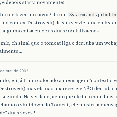
 e depois starta novamente!
dia me fazer um favor? da um
System.out.prbntln
do contextDestroyed() da sua servlet que eh listen
alguma coisa entre as duas inicializacoes.
mir, eh sinal que o tomcat liga e derruba um weba
inalmente…
 de out. de 2002
aulo, eu já tinha colocado a mensagem "contexto 
estroyed() mas ela não aparece, ele NÃO derruba 
a segunda. Na verdade, acho que ele fica com duas a
chamo o shutdown do Tomcat, ele mostra a mensa
o" duas vezes !