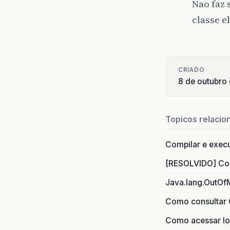
Nao faz 
classe e
CRIADO
8 de outubro
Topicos relacio
Compilar e exec
[RESOLVIDO] Com
Java.lang.OutOf
Como consultar 
Como acessar lo