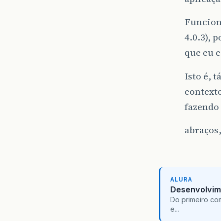
Funcion
4.0.3),
que eu 
Isto é, 
context
fazendo 
abraços
ALURA
Desenvolvim
Do primeiro co
e...