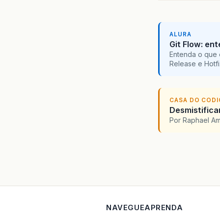
ALURA
Git Flow: en
Entenda o que 
Release e Hotf
CASA DO COD
Desmistifica
Por Raphael A
NAVEGUE
APRENDA