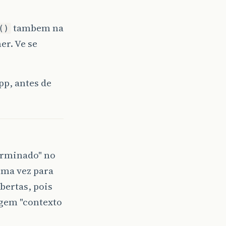
tambem na
()
er. Ve se
pp, antes de
terminado" no
uma vez para
bertas, pois
gem "contexto