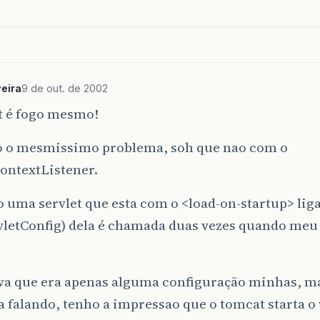
veira
9 de out. de 2002
t é fogo mesmo!
o o mesmissimo problema, soh que nao com o
ontextListener.
 uma servlet que esta com o <load-on-startup> liga
rvletConfig) dela é chamada duas vezes quando meu
va que era apenas alguma configuração minhas, ma
a falando, tenho a impressao que o tomcat starta o