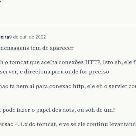
veira
9 de out. de 2002
 mensagens tem de aparecer
eh o tomcat que aceita conexões HTTP, isto eh, ele f
erver, e direciona para onde for preciso
nao ta nem ai para conexao http, ele eh o servlet co
 pode fazer o papel dos dois, ou soh de um!
ersao 4.1.x do tomcat, e ve se ele continu levantan