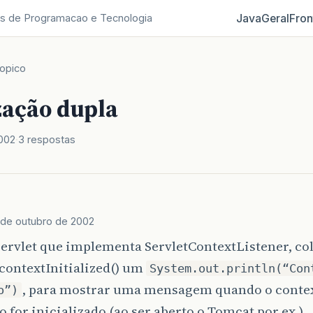
Java
Geral
Fron
s de Programacao e Tecnologia
opico
zação dupla
002
3 respostas
 de outubro de 2002
servlet que implementa ServletContextListener, co
contextInitialized() um
System.out.println(“Con
, para mostrar uma mensagem quando o conte
o”)
o for inicializado (ao ser aberto o Tomcat por ex.).