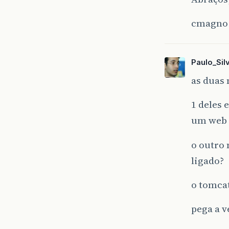
cmagno
Paulo_Sil
as duas
1 deles 
um web s
o outro 
ligado?
o tomcat
pega a v