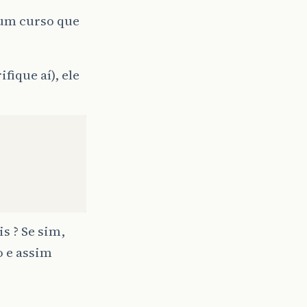
 um curso que
ique aí), ele
s ? Se sim,
o e assim