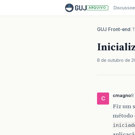
Discussoe
ARQUIVO
GUJ
Front-end
/
/
T
Iniciali
8 de outubro de 2
cmagno
8
C
Fiz um 
método 
iniciad
aplicaçã