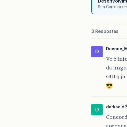
Desenvolvim
Sua Carreira e
3 Respostas
Duende_M
D
Vc é ini
da lingu
GUI q ja
darkseid
D
Concord
aprenda