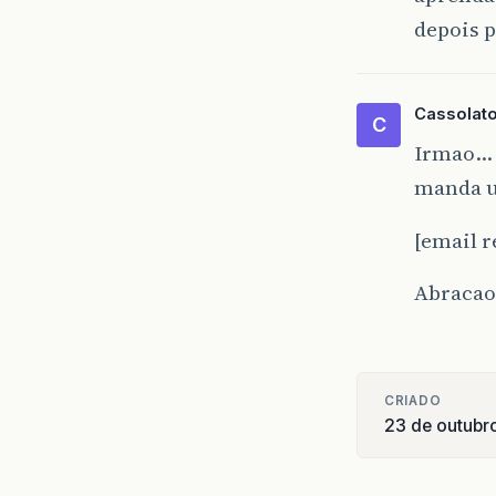
depois p
Cassolat
C
Irmao… 
manda u
[email 
Abracao 
CRIADO
23 de outubr