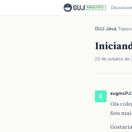
Discussoe
ARQUIVO
GUJ
Java
/
/
Topico
Iniciand
23 de outubro de
eugmcPJ
E
Ola cole
Sou mai
Gostaria