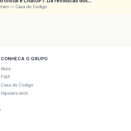
Artificial e ChatGPT: Da revolucao dos...
arraro — Casa do Codigo
CONHECA O GRUPO
Alura
FIAP
Casa do Codigo
Hipsters.tech
o