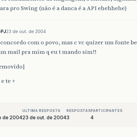
ara pro Swing (não é a danca é a API ehehhehe)
oPJ
23 de out. de 2004
concordo com o povo, mas c vc quizer um fonte b
m mail pra mim q eu t mando sim!!
removido]
e te +
ULTIMA RESPOSTA
RESPOSTAS
PARTICIPANTES
o de 2004
23 de out. de 2004
3
4