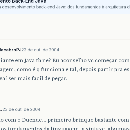
ento Back-End Java
m desenvolvimento back-end Java: dos fundamentos à arquitetura de
acabroPJ
23 de out. de 2004
ciante em Java tb ne? Eu aconselho vc começar com
agem, como é q funciona e tal, depois partir pra es
 vai ser mais facil de pegar.
PJ
23 de out. de 2004
o com o Duende… primeiro brinque bastante com 
 os fundamentos da linguagem, a sintaxe, algumas 