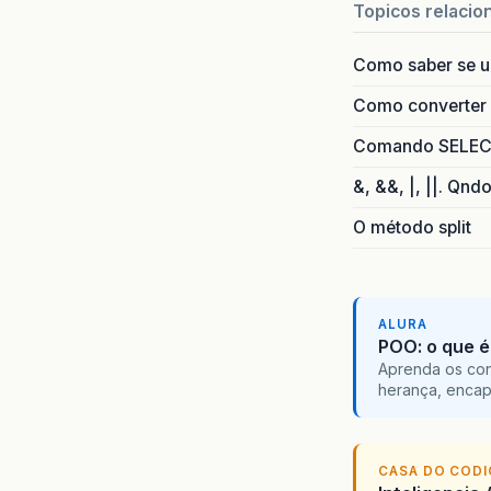
Topicos relacio
Como saber se 
Como converter i
Comando SELECT 
&, &&, |, ||. Qnd
O método split
ALURA
POO: o que é
Aprenda os con
herança, encap
CASA DO COD