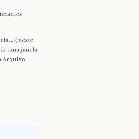
iciantes
ela… ( neste
rir uma janela
o Arquivo