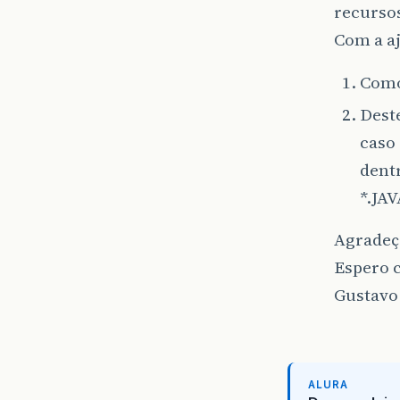
recurso
Com a aj
Como
Dest
caso 
dent
*.JAV
Agradeç
Espero 
Gustavo
ALURA