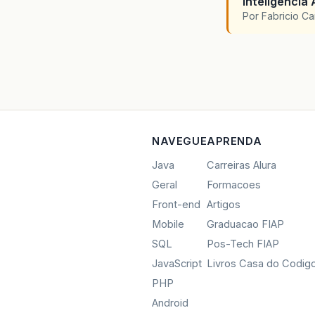
Inteligencia 
Por Fabricio C
NAVEGUE
APRENDA
Java
Carreiras Alura
Geral
Formacoes
Front-end
Artigos
Mobile
Graduacao FIAP
SQL
Pos-Tech FIAP
JavaScript
Livros Casa do Codig
PHP
Android