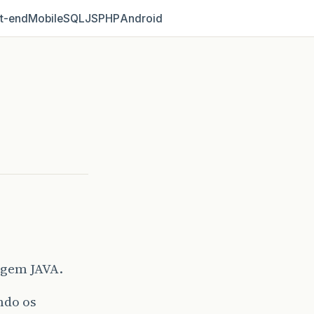
t‑end
Mobile
SQL
JS
PHP
Android
agem JAVA.
ndo os