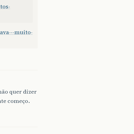
tos-
ava---muito-
não quer dizer
ente começo.