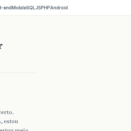
t‑end
Mobile
SQL
JS
PHP
Android
r
certo.
, estou
 estou meio