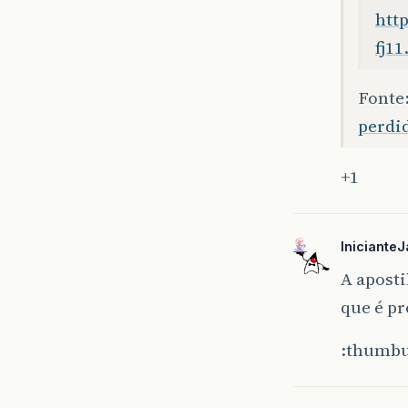
htt
fj11
Fonte
perdi
+1
Iniciante
A aposti
que é pr
:thumbu