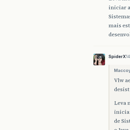
iniciar 
Sistemas
mais est
desenvo
SpiderX
14
Maccoy
Vlw a
desist
Leva 
inici
de Sis
o Java