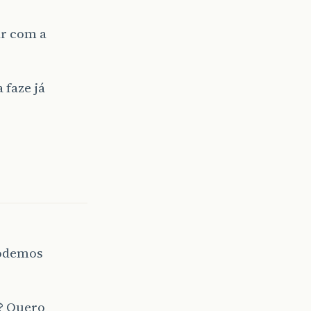
ar com a
 faze já
podemos
? Quero