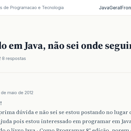
Java
Geral
Fron
s de Programacao e Tecnologia
o em Java, não sei onde segui
2
8 respostas
 de maio de 2012
!
 prima dúvida e não sei se estou postando no lugar 
ajuda pois estou interessado em programar em Java
o o livro Java - Como Programar 8° edição, porem