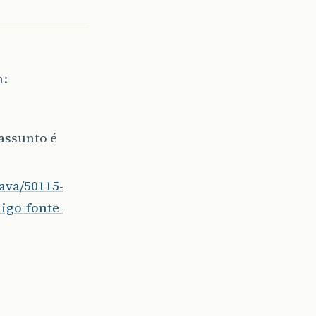
m:
 assunto é
java/50115-
igo-fonte-