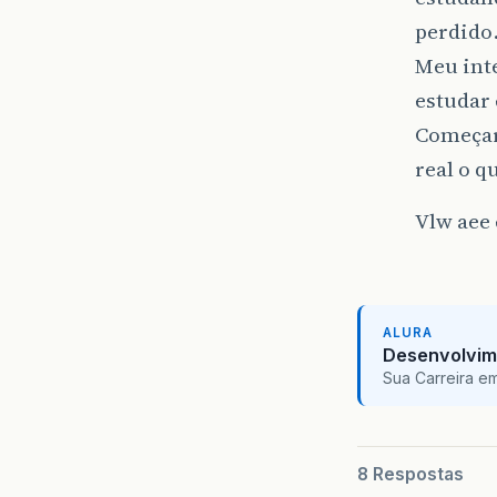
perdido
Meu int
estudar
Começar
real o q
Vlw aee 
ALURA
Desenvolvim
Sua Carreira e
8 Respostas