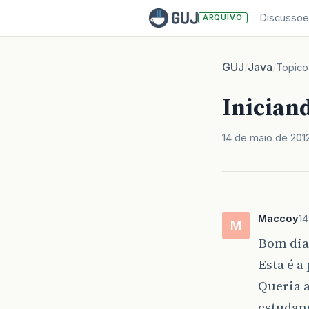
Discussoe
ARQUIVO
GUJ
Java
/
/
Topico
Iniciand
14 de maio de 201
Maccoy
14
M
Bom dia
Esta é a
Queria 
estudand