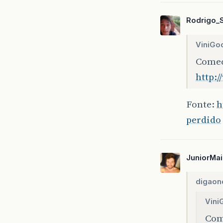
Rodrigo_
ViniGo
Comec
http:
Fonte:
h
perdido
JuniorMai
digaon
Vini
Com