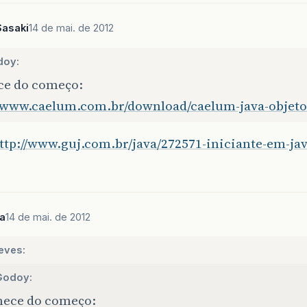
Sasaki
14 de mai. de 2012
doy:
e do começo:
//www.caelum.com.br/download/caelum-java-objetos
ttp://www.guj.com.br/java/272571-iniciante-em-jav
a
14 de mai. de 2012
eves:
Godoy:
ece do começo: