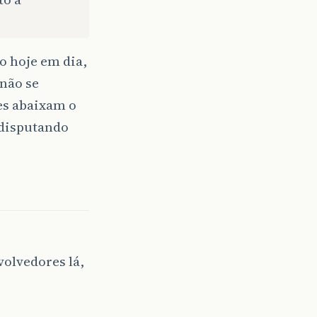
o hoje em dia,
 não se
es abaixam o
 disputando
volvedores lá,