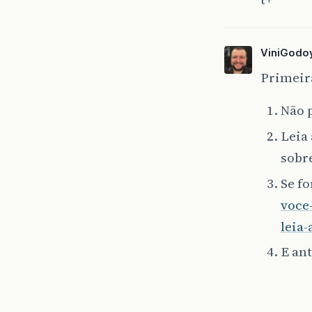
ViniGodo
Primeir
Não p
Leia 
sobre
Se fo
voce
leia-
E ant