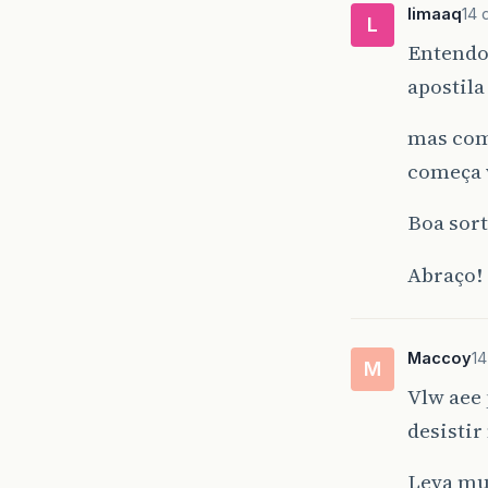
limaaq
14 
L
Entendo
apostila
mas como
começa 
Boa sort
Abraço!
Maccoy
14
M
Vlw aee
desistir
Leva mu