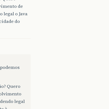
lvimento de
 legal o Java
ocidade do
o podemos
ão? Quero
volvimento
ndendo legal
to à