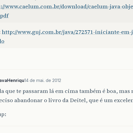
p://www.caelum.com.br/download/caelum-java-obje
.pdf
:
http://www.guj.com.br/java/272571-iniciante-em-j
do
JavaHenriqu
14 de mai. de 2012
la que te passaram lá em cima também é boa, mas 
eciso abandonar o livro da Deitel, que é um excel
p: