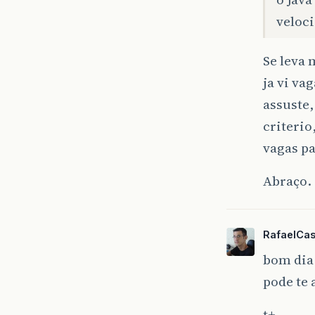
veloc
Se leva
ja vi va
assuste,
criterio
vagas pa
Abraço.
RafaelCa
bom dia 
pode te 
t+